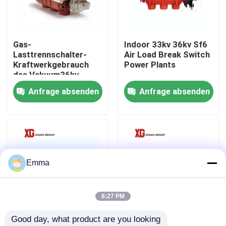
Fabrik-Ausflug
Gas-
Indoor 33kv 36kv Sf6
Lasttrennschalter-
Air Load Break Switch
Qualitätskontrolle
Kraftwerkgebrauch
Power Plants
des Vakuum36kv
40.5kV Sf6
Anfrage absenden
Anfrage absenden
Treten Sie mit uns in Verbindung
Fordern Sie ein Zitat
Luft-Lasttrennschalter
Emma
Lasttrennschalter SF6
8:27 PM
Good day, what product are you looking 
Netzverteilungs-Schaltanlage
Lasttrennschalter Sf6
FZW28F-12kv 24kv