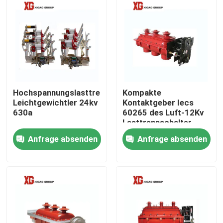
Hochspannungslasttrennschalter-
Kompakte
Leichtgewichtler 24kv
Kontaktgeber Iecs
630a
60265 des Luft-12Kv
Lasttrennschalter-
drei
Anfrage absenden
Anfrage absenden
Haus
Produkte
Über uns