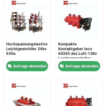
Hochspannungslasttrennschalter-
Kompakte
Leichtgewichtler 24kv
Kontaktgeber Iecs
630a
60265 des Luft-12Kv
Lasttrennschalter-
drei
Anfrage absenden
Anfrage absenden
Haus
Produkte
Über uns