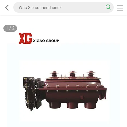
1
/
2