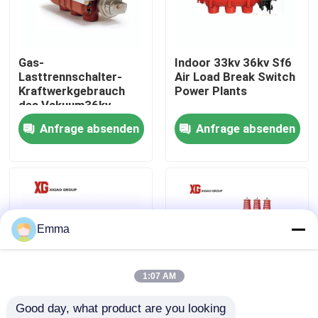
Fabrik-Ausflug
Gas-
Indoor 33kv 36kv Sf6
Lasttrennschalter-
Air Load Break Switch
Qualitätskontrolle
Kraftwerkgebrauch
Power Plants
des Vakuum36kv
40.5kV Sf6
Anfrage absenden
Anfrage absenden
Treten Sie mit uns in Verbindung
Fordern Sie ein Zitat
Luft-Lasttrennschalter
Emma
Lasttrennschalter SF6
1:07 AM
Good day, what product are you looking 
Netzverteilungs-Schaltanlage
FZW28F-12kv 24kv
FN12 Innen-10KV