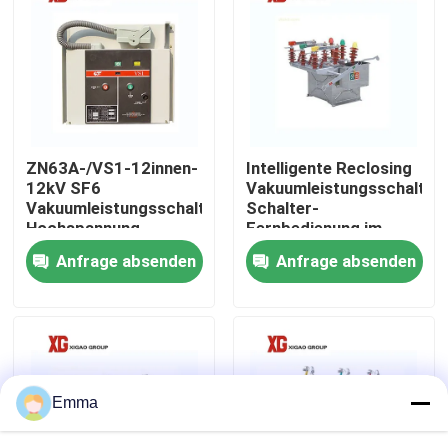
Fabrik-Ausflug
Qualitätskontrolle
ZN63A-/VS1-12innen-
Intelligente Reclosing
Treten Sie mit uns in Verbindung
12kV SF6
Vakuumleistungsschalter-
Vakuumleistungsschalter-
Schalter-
Hochspannung
Fernbedienung im
Fordern Sie ein Zitat
Freien
Anfrage absenden
Anfrage absenden
Luft-Lasttrennschalter
Lasttrennschalter SF6
Emma
Netzverteilungs-Schaltanlage