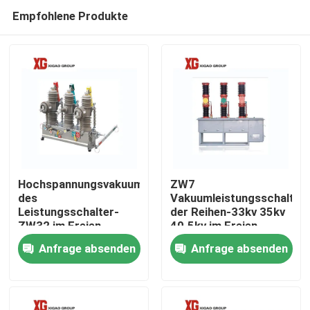
Empfohlene Produkte
Hochspannungsvakuum
ZW7
des
Vakuumleistungsschalter
Leistungsschalter-
der Reihen-33kv 35kv
Haus
ZW32 im Freien
40.5kv im Freien
Anfrage absenden
Anfrage absenden
Produkte
Über uns