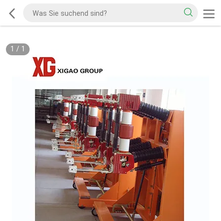
1
/
1