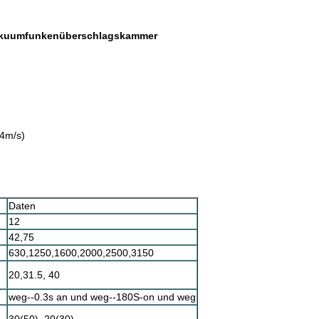
Vakuumfunkenüberschlagskammer
34m/s)
Daten
12
42,75
630,1250,1600,2000,2500,3150
20,31.5, 40
weg--0.3s an und weg--180S-on und weg