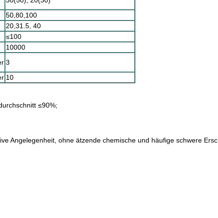
30(50), 20(30)
50,80,100
20,31.5, 40
≤100
10000
er
3
er
10
sdurchschnitt ≤90%;
sive Angelegenheit, ohne ätzende chemische und häufige schwere Ersch