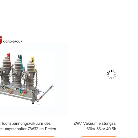
ZW32-12G/630A Vakuumleistungsschalter-
ZN39-40
lter-
Hochspannung im Freien