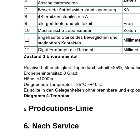
6
Zeiten
Abschaltstromzeiten
7
Bewertete Antriebwiderstandsspannung
KA
8
4S erhitzen stabiles e.c.A
9
alle geöffnete und pleitezeit
Frau
10
Mechanische Lebensdauer
Zeiten
angehäufte Stärke des beweglichen und
11
Millimet
stationären Kontaktes
12
Ölpuffer dämpft die Reise ab
Millimet
Zustand 3.Environmental
Relative Luftfeuchtigkeit: Tagesdurchschnitt ≤95%, Monat
Erdbebenintensität: 8 Grad;
Höhe: ≤1000m;
Umgebende Temperatur: -25°C ~+40°C;
Es sollte in den Gelegenheiten ohne brennbare und explo
Diagramm 4.Technical
Prodcutions-Linie
5.
6.
Nach Service