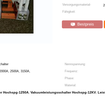
Versorgungsmaterial-
2
Fähigkeit:
Bestpreis
halter
Nennspannung:
2000A, 2500A, 3150A,
Frequenz:
Phase:
Material:
er Hochspg-1250A
Vakuumleistungsschalter Hochspg-12KV
Leis
,
,