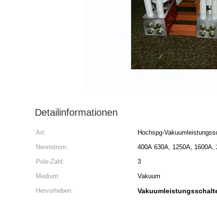
Detailinformationen
Art:
Hochspg-Vakuumleistungssc
Nennstrom:
400A 630A, 1250A, 1600A, 
Pole-Zahl:
3
Medium:
Vakuum
Hervorheben:
Vakuumleistungsschalt