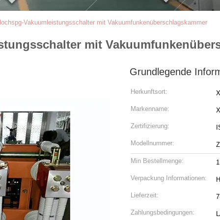
ochspg-Vakuumleistungsschalter mit Vakuumfunkenüberschlagskammer
stungsschalter mit Vakuumfunkenüber
Grundlegende Infor
Herkunftsort:
X
Markenname:
Zertifizierung:
I
Modellnummer:
Z
Min Bestellmenge:
1
Verpackung Informationen:
H
Lieferzeit:
7
Zahlungsbedingungen:
L