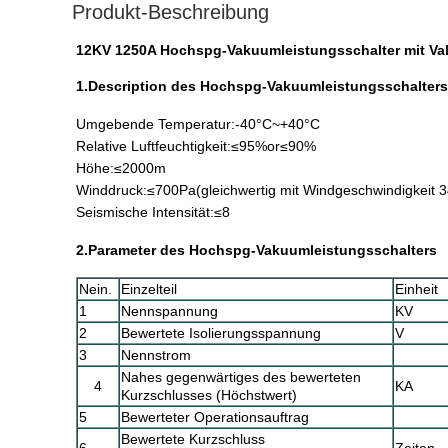
Produkt-Beschreibung
12KV 1250A Hochspg-Vakuumleistungsschalter mit 
1.Description des Hochspg-Vakuumleistungsschalters
Umgebende Temperatur:
-40°C~+40°C
Relative Luftfeuchtigkeit:
≤95%or≤90%
Höhe:
≤
2
000m
Winddruck:
≤
700Pa
(gleichwertig mit Windgeschwindigkeit 
Seismische Intensität:
≤
8
2.Parameter des Hochspg-Vakuumleistungsschalters
Nein.
Einzelteil
Einheit
1
Nennspannung
KV
2
Bewertete Isolierungsspannung
V
3
Nennstrom
Nahes gegenwärtiges des bewerteten
4
KA
Kurzschlusses (Höchstwert)
5
Bewerteter Operationsauftrag
Bewertete Kurzschluss