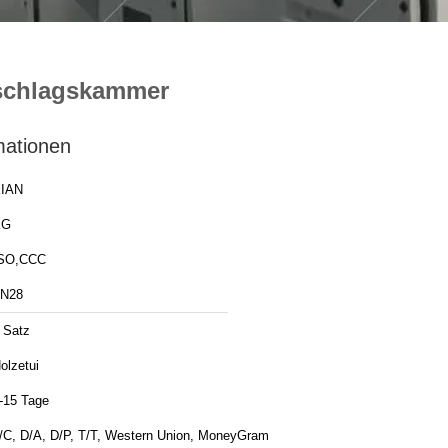
schlagskammer
mationen
IAN
XG
SO,CCC
N28
 Satz
olzetui
-15 Tage
/C, D/A, D/P, T/T, Western Union, MoneyGram