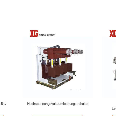
3A-/VS1-12innen-12kV SF6
Intelligente Reclosing
eistungsschalter-Hochspannung
Vakuumleistungsschalter-Scha
Fernbedienung im Freien