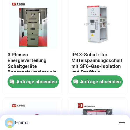
Fabrik-Ausflug
Qualitätskontrolle
Treten Sie mit uns in Verbindung
3 Phasen
IP4X-Schutz für
Energieverteilung
Mittelspannungsschaltanl
Schaltgeräte
mit SF6-Gas-Isolation
Fordern Sie ein Zitat
Bogenzeit weniger als
und Profibus-
3 ms für eine
Kommunikation
Anfrage absenden
Anfrage absenden
reibungslose
Stromverteilung
Luft-Lasttrennschalter
Lasttrennschalter SF6
Emma
Netzverteilungs-Schaltanlage