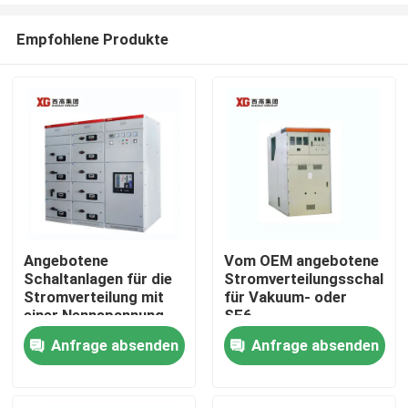
Empfohlene Produkte
Angebotene
Vom OEM angebotene
Schaltanlagen für die
Stromverteilungsschaltan
Haus
Stromverteilung mit
für Vakuum- oder
einer Nennspannung
SF6-
von bis zu 17,5 KV
Leistungsschalter und
Anfrage absenden
Anfrage absenden
Produkte
durch OEM
Umgebungstemperatur
-5°C - 40°C
Über uns