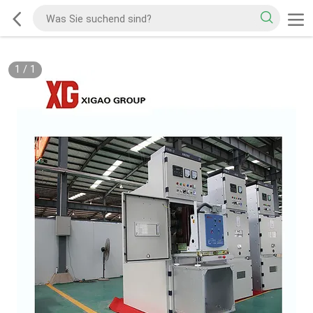
1
/
1