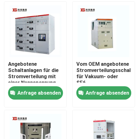
Angebotene
Vom OEM angebotene
Schaltanlagen für die
Stromverteilungsschaltan
Stromverteilung mit
für Vakuum- oder
einer Nennspannung
SF6-
von bis zu 17,5 KV
Leistungsschalter und
Anfrage absenden
Anfrage absenden
durch OEM
Umgebungstemperatur
Haus
-5°C - 40°C
Produkte
Über uns