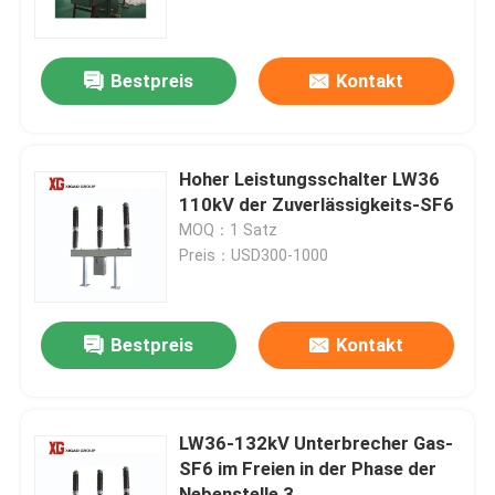
Fabrik-Ausflug
Bestpreis
Kontakt
Qualitätskontrolle
Hoher Leistungsschalter LW36
Treten Sie mit uns in Verbindung
110kV der Zuverlässigkeits-SF6
MOQ：1 Satz
Preis：USD300-1000
Fordern Sie ein Zitat
Luft-Lasttrennschalter
Bestpreis
Kontakt
Lasttrennschalter SF6
LW36-132kV Unterbrecher Gas-
SF6 im Freien in der Phase der
Netzverteilungs-Schaltanlage
Nebenstelle 3