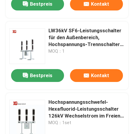
Bestpreis
Kontakt
LW36kV SF6-Leistungsschalter
für den Außenbereich,
Hochspannungs-Trennschalter
für Schaltanlagen
MOQ：1
Bestpreis
Kontakt
Hochspannungsschwefel-
Hexafluorid-Leistungsschalter
126kV Wechselstrom im Freien
50HZ
MOQ：1set