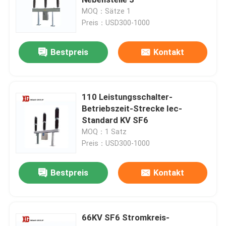
MOQ：Sätze 1
Preis：USD300-1000
Hochspannungstrennungs-Schalter
Bestpreis
Kontakt
Vakuumleistungsschalter
Leistungsschalter SF6
110 Leistungsschalter-
Betriebszeit-Strecke Iec-
Standard KV SF6
Ct-Stromwandler
MOQ：1 Satz
Preis：USD300-1000
Pint-Transformator
Bestpreis
Kontakt
Maßeinheit CT Pint
66KV SF6 Stromkreis-
Zink-Oxid-Überspannungsschutz