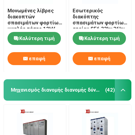
Μονωμένες λίβρες
Εσωτερικός
διακοπτών
διακόπτης
σπασιμάτων φορτίων
σπασιμάτων φορτίων
υψηλής τάσης 12kV
αερίου SF6 33kv 36kv
630A SF6 αέριο
για τη δευτεροβάθμια
Καλύτερη τιμή
Καλύτερη τιμή
διανομή
επαφή
επαφή
Μηχανισμός διανομής διανομής δύναμης
(42)