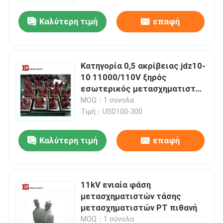
Καλύτερη τιμή
επαφή
Κατηγορία 0,5 ακρίβειας jdz10-
10 11000/110V ξηρός
εσωτερικός μετασχηματιστών
PT πιθανός
MOQ：1 σύνολα
Τιμή：USD100-300
Καλύτερη τιμή
επαφή
Σπίτι
11kV ενιαία φάση
Προϊόντα
μετασχηματιστών τάσης
μετασχηματιστών PT πιθανή
Περίπου εμείς
MOQ：1 σύνολο