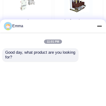
40.5KV κενός
Κενός διακόπτης
διακόπτης
υψηλής τάσης
Emma
11:01 PM
Καλύτερη τιμή
Καλύτερη τιμή
Good day, what product are you looking 
for?
επαφή
επαφή
Δείτε περισσότερων
Αρχική Σελίδα
Περίπου εμείς
επαφή
Desktop Site
Sitemap
Privacy Policy