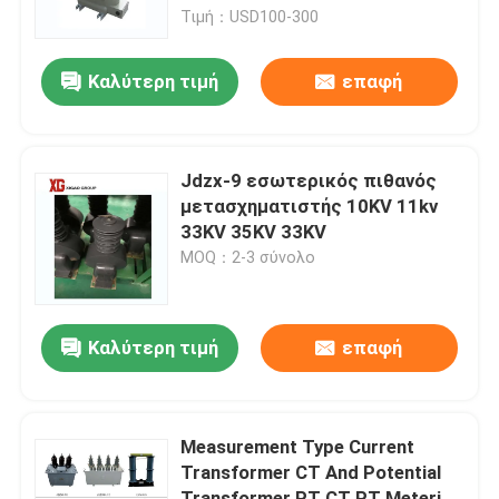
Τιμή：USD100-300
Γύρος εργοστασίων
Καλύτερη τιμή
επαφή
Ποιοτικός έλεγχος
Jdzx-9 εσωτερικός πιθανός
Μας ελάτε σε επαφή με
μετασχηματιστής 10KV 11kv
33KV 35KV 33KV
MOQ：2-3 σύνολο
Ζητήστε ένα απόσπασμα
Διακόπτης σπασιμάτων φορτίων αέρα
Καλύτερη τιμή
επαφή
SF6 διακόπτης σπασιμάτων φορτίων
Measurement Type Current
Transformer CT And Potential
Μηχανισμός διανομής διανομής δύναμης
Transformer PT CT PT Metering