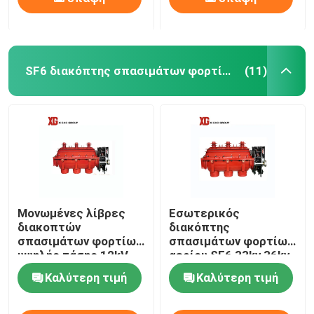
SF6 διακόπτης σπασιμάτων φορτίων
(11)
Μονωμένες λίβρες
Εσωτερικός
διακοπτών
διακόπτης
σπασιμάτων φορτίων
σπασιμάτων φορτίων
υψηλής τάσης 12kV
αερίου SF6 33kv 36kv
630A SF6 αέριο
για τη δευτεροβάθμια
Καλύτερη τιμή
Καλύτερη τιμή
διανομή