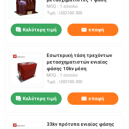
MOQ：1 σύνολο
Τιμή：USD100-300
Η υψηλή τάση αποσυνδέει το διακόπτη
Καλύτερη τιμή
επαφή
Κενός διακόπτης
SF6 διακόπτης
Εσωτερική τάση τρεχόντων
μετασχηματιστών ενιαίας
φάσης 10kv μέση
Τρέχων μετασχηματιστής CT
MOQ：1 σύνολο
Τιμή：USD100-300
Πιθανός μετασχηματιστής PT
Καλύτερη τιμή
επαφή
Μετρώντας μονάδα CT PT
33kv πρότυπα ενιαίας φάσης
Καλύπτρα κύματος οξειδίων ψευδάργυρου