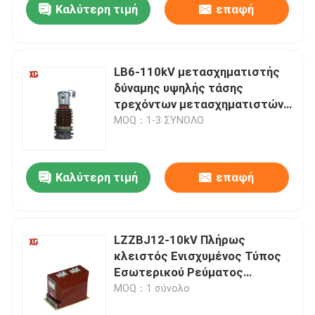
Καλύτερη τιμή
επαφή
LB6-110kV μετασχηματιστής
δύναμης υψηλής τάσης
τρεχόντων μετασχηματιστών
CT
MOQ：1-3 ΣΥΝΟΛΟ
Καλύτερη τιμή
επαφή
LZZBJ12-10kV Πλήρως
κλειστός Ενισχυμένος Τύπος
Εσωτερικού Ρεύματος
Μετασχηματιστής
MOQ：1 σύνολο
Εποξειδικής Ρητίνης χύτευση