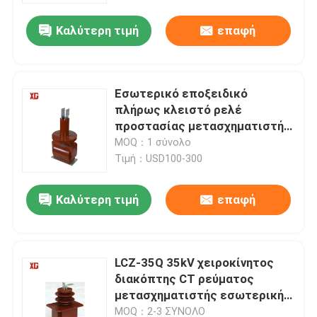
Καλύτερη τιμή
επαφή
Εσωτερικό εποξειδικό
πλήρως κλειστό ρελέ
προστασίας μετασχηματιστή
ρεύματος LZZBJ4-35kV
MOQ：1 σύνολο
Τιμή：USD100-300
Καλύτερη τιμή
επαφή
Σπίτι
LCZ-35Q 35kV χειροκίνητος
Προϊόντα
διακόπτης CT ρεύματος
μετασχηματιστής εσωτερικής
μόνωσης
Περίπου εμείς
MOQ：2-3 ΣΥΝΟΛΟ