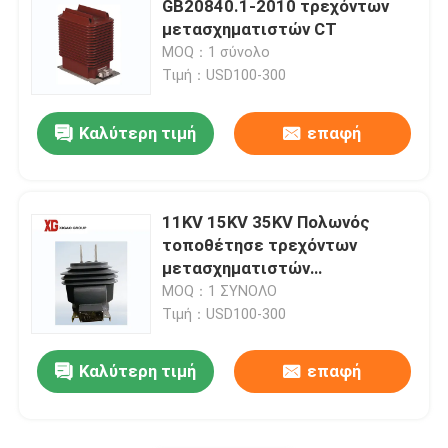
GB20840.1-2010 τρεχόντων
μετασχηματιστών CT
Θρυαλλίδα HRC
MOQ：1 σύνολο
Τιμή：USD100-300
Αφαιρέστε την ασφάλεια
Καλύτερη τιμή
επαφή
Μετασχηματιστής δύναμης τύπων πετρελαίου
11KV 15KV 35KV Πολωνός
Ξηρός μετασχηματιστής δύναμης τύπων
τοποθέτησε τρεχόντων
μετασχηματιστών
εσωκλειόμενου πλήρως
MOQ：1 ΣΥΝΟΛΟ
Συμπαγής υποσταθμός μετασχηματιστών
υπαίθριο ξηρό
Τιμή：USD100-300
Καλύτερη τιμή
επαφή