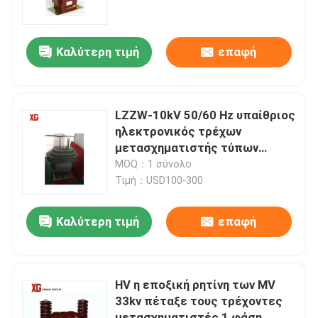
Γύρος εργοστασίων
Καλύτερη τιμή
επαφή
Ποιοτικός έλεγχος
LZZW-10kV 50/60 Hz υπαίθριος
Μας ελάτε σε επαφή με
ηλεκτρονικός τρέχων
μετασχηματιστής τύπων
εποξικής ρητίνης πετώντας
MOQ：1 σύνολο
Ζητήστε ένα απόσπασμα
Τιμή：USD100-300
Διακόπτης σπασιμάτων φορτίων αέρα
Καλύτερη τιμή
επαφή
SF6 διακόπτης σπασιμάτων φορτίων
HV η εποξική ρητίνη των MV
33kv πέταξε τους τρέχοντες
Μηχανισμός διανομής διανομής δύναμης
μετασχηματιστές 1 φάση