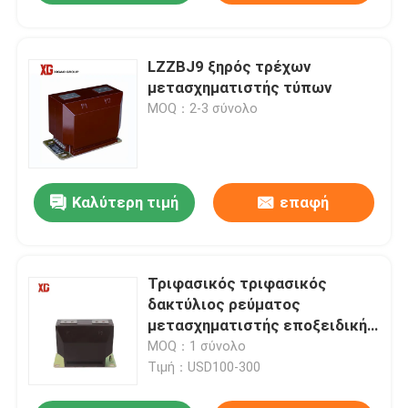
LZZBJ9 ξηρός τρέχων
μετασχηματιστής τύπων
MOQ：2-3 σύνολο
Καλύτερη τιμή
επαφή
Τριφασικός τριφασικός
δακτύλιος ρεύματος
μετασχηματιστής εποξειδικής
ρητίνης χύτευση LZZBJ9 10kV
MOQ：1 σύνολο
Τιμή：USD100-300