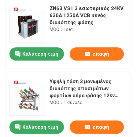
ZN63 VS1 3 εσωτερικός 24KV
630A 1250A VCB κενός
διακόπτης φάσης
MOQ：1set
Καλύτερη τιμή
επαφή
Υψηλή τάση 3 μονωμένος
διακόπτης σπασιμάτων
φορτίων αέρα φάσης 12kv
630A
MOQ：1 σύνολο
Καλύτερη τιμή
επαφή