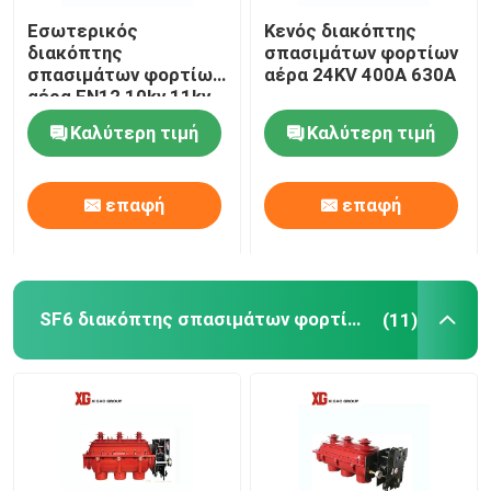
Εσωτερικός
Κενός διακόπτης
Θρυαλλίδα HRC
διακόπτης
σπασιμάτων φορτίων
σπασιμάτων φορτίων
αέρα 24KV 400A 630A
αέρα FN12 10kv 11kv
12kv 630A 1250A
Αφαιρέστε την ασφάλεια
Καλύτερη τιμή
Καλύτερη τιμή
Μετασχηματιστής δύναμης τύπων πετρελαίου
επαφή
επαφή
Ξηρός μετασχηματιστής δύναμης τύπων
SF6 διακόπτης σπασιμάτων φορτίων
(11)
Συμπαγής υποσταθμός μετασχηματιστών