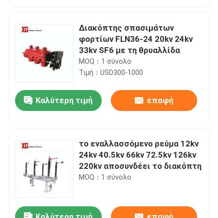
Διακόπτης σπασιμάτων
φορτίων FLN36-24 20kv 24kv
33kv SF6 με τη θρυαλλίδα
MOQ：1 σύνολο
Τιμή：USD300-1000
Καλύτερη τιμή
επαφή
το εναλλασσόμενο ρεύμα 12kv
Σπίτι
24kv 40.5kv 66kv 72.5kv 126kv
220kv αποσυνδέει το διακόπτη
MOQ：1 σύνολο
Προϊόντα
Περίπου εμείς
Καλύτερη τιμή
επαφή