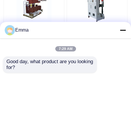
Κενός διακόπτης
ZN39-40.5KV κενός
Emma
υψηλής τάσης
διακόπτης
7:29 AM
Καλύτερη τιμή
Καλύτερη τιμή
Good day, what product are you looking 
for?
επαφή
επαφή
Δείτε περισσότερων
Αρχική Σελίδα
Περίπου εμείς
επαφή
Desktop Site
Sitemap
Privacy Policy