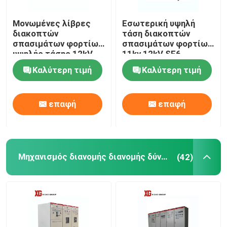
Μονωμένες λίβρες
Εσωτερική υψηλή
διακοπτών
τάση διακοπτών
σπασιμάτων φορτίων
σπασιμάτων φορτίων
υψηλής τάσης 12kV
11kv 12kV SF6
630A SF6 αέριο
Καλύτερη τιμή
Καλύτερη τιμή
επαφή
επαφή
Μηχανισμός διανομής διανομής δύναμης
(42)