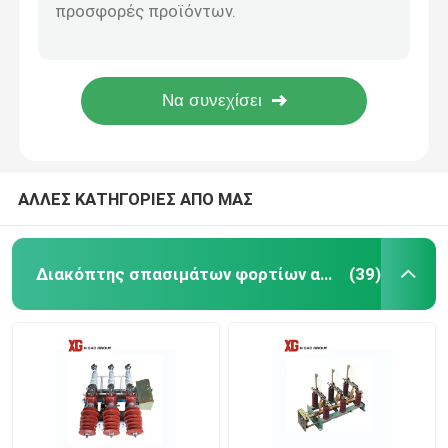
MNS 0.4KV 6.6kv 630A 1000A 1250A Low Voltage Drawer Switchgear
10KV 11KV 24KV 33KV Outdoor Pole Mounted Auto Recloser
Η υψηλή τάση αποσυνδέει το διακόπτη
Electric Operation ZW32 33kv Outdoor 33kv Auto Recloser
Moter Operation 24kv Outdoor Auto Recloser VCB Circuit Breaker
Κενός διακόπτης
LW8A-40.5 33kv 36kv 400A 3150A SF6 Live Tank Circuit Breaker
SF6 διακόπτης
ΑΛΛΕΣ ΚΑΤΗΓΟΡΙΕΣ ΑΠΟ ΜΑΣ
Τρέχων μετασχηματιστής CT
Διακόπτης σπασιμάτων φορτίων αέρα
(39)
Πιθανός μετασχηματιστής PT
Μετρώντας μονάδα CT PT
Καλύπτρα κύματος οξειδίων ψευδάργυρου