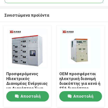
Συνιστώμενα προϊόντα
Προσφερόμενος
OEM προσφέρεται
Σπίτι
Ηλεκτρικός
ηλεκτρική διανομή
Διανομέας Ενέργειας
διακόπτης για κενό ή
με Διακόπτες Έως
SF6 διακόπτης
Προϊόντα
17.5 KV Ονομαστική
κυκλωμάτων και
Αποστολή
Αποστολή
Τάση από OEM
θερμοκρασία
περιβάλλοντος -5C-
ερώτησης
ερώτησης
Περίπου εμείς
40C