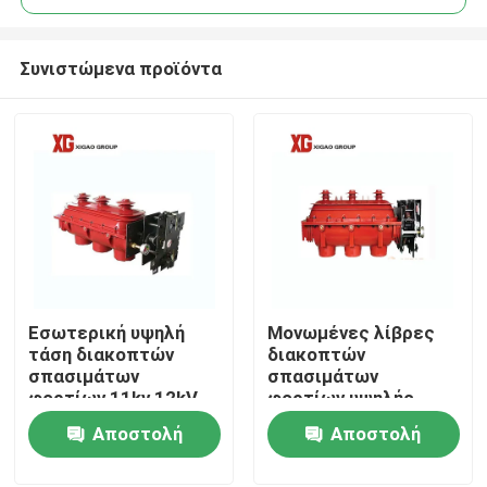
Συνιστώμενα προϊόντα
Εσωτερική υψηλή
Μονωμένες λίβρες
Σπίτι
τάση διακοπτών
διακοπτών
σπασιμάτων
σπασιμάτων
φορτίων 11kv 12kV
φορτίων υψηλής
Προϊόντα
SF6
τάσης 12kV 630A SF6
Αποστολή
Αποστολή
αέριο
ερώτησης
ερώτησης
Περίπου εμείς