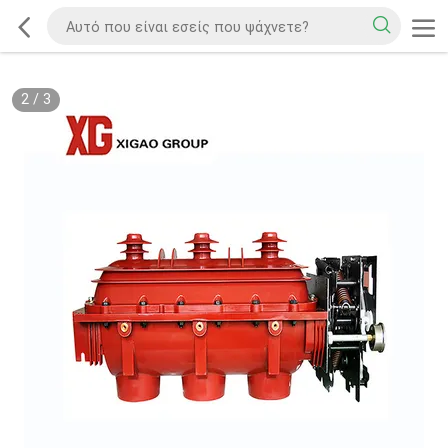
2
/
3