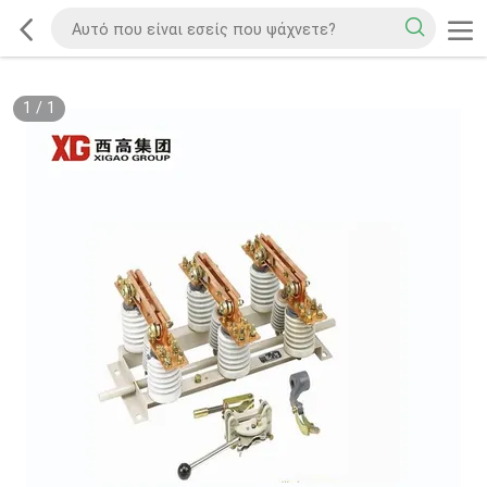
1
/
1