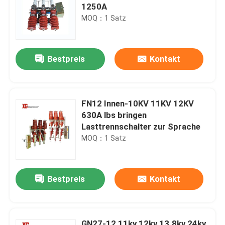
1250A
MOQ：1 Satz
Bestpreis
Kontakt
FN12 Innen-10KV 11KV 12KV
630A lbs bringen
Lasttrennschalter zur Sprache
MOQ：1 Satz
Bestpreis
Kontakt
GN27-12 11kv 12kv 13.8kv 24kv