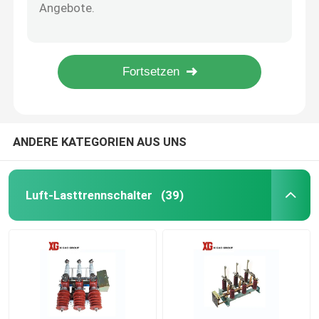
MNS 0.4KV 6.6kv 630A 1000A 1250A Low Voltage Drawer Switchgear
10KV 11KV 24KV 33KV Outdoor Pole Mounted Auto Recloser
Hochspannungstrennungs-Schalter
Electric Operation ZW32 33kv Outdoor 33kv Auto Recloser
Moter Operation 24kv Outdoor Auto Recloser VCB Circuit Breaker
Vakuumleistungsschalter
LW8A-40.5 33kv 36kv 400A 3150A SF6 Live Tank Circuit Breaker
Leistungsschalter SF6
ANDERE KATEGORIEN AUS UNS
Ct-Stromwandler
Luft-Lasttrennschalter
(39)
Pint-Transformator
Maßeinheit CT Pint
Zink-Oxid-Überspannungsschutz