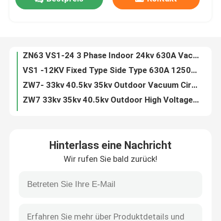
ZN63 VS1 -12 3 Phase Indoor 11kv 24kv VCB Circuit Breaker
VS1 3 Phase Indoor 6.6KV 7.2KV 10KV 20KV 24KV Vacuum Circuit Breaker
Fabrik-Ausflug
ZN63 VS1-24 3 Phase Indoor 24kv 630A Vacuum Circuit Breaker
VS1 -12KV Fixed Type Side Type 630A 1250A Vacuum Circuit Breaker
ZW7- 33kv 40.5kv 35kv Outdoor Vacuum Circuit Breaker VCB
Qualitätskontrolle
ZW7 33kv 35kv 40.5kv Outdoor High Voltage Vacuum Circuit Breaker
ZW7-40.5 30KV 33 KV 35KV Porcelain Pole VCB Vacuum Circuit Breaker
Treten Sie mit uns in Verbindung
ZW7-40.5 30KV 33 KV 35KV 3 Phase VCB Vacuum Circuit Breaker
ZN85 3 Phase Hardcart Type Draw Out 33kv Vacuum Circuit Breaker
Fordern Sie ein Zitat
Indoor 3 Phase Draw Out Type 40.5KV 33kv VCB Circuit Breaker
Hinterlass eine Nachricht
ZW7 30kv 33kv 35kv 40.5kv Outdoor Automatic Circuit Recloser
Luft-Lasttrennschalter
Wir rufen Sie bald zurück!
ZN39 33KV 35kv 40.5kv Indoor Truck Type Vacuum Circuit Breaker
Indoor ZN39 33KV 40.5kv Draw Out Vacuum Circuit Breaker
Lasttrennschalter SF6
ZN39 33KV 40.5kv Draw Out Vacuum Interrupter Circuit Breaker
ZW32 12kv 630A 1600A 2500A Outdoor Auto Recloser Circuit Breaker
Netzverteilungs-Schaltanlage