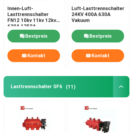
Innen-Luft-
Luft-Lasttrennschalter
HRC-Sicherung
Lasttrennschalter
24KV 400A 630A
FN12 10kv 11kv 12kv
Vakuum
630A 1250A
Sicherung ausfallen lassen
Bestpreis
Bestpreis
Öltransformator
Kontakt
Kontakt
Trockene Art Transformator
Lasttrennschalter SF6
(11)
Kompakte Transformator-Nebenstelle