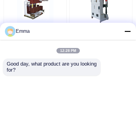
Hochspannungsvakuumleistungsschalter
ZN39-40.5KV
Emma
Vakuumleistungsschalter
12:28 PM
Bestpreis
Bestpreis
Good day, what product are you looking 
for?
Kontakt
Kontakt
Sehen Sie mehr an
Startseite
Über uns
Kontakt
Desktop Site
Sitemap
Privacy Policy