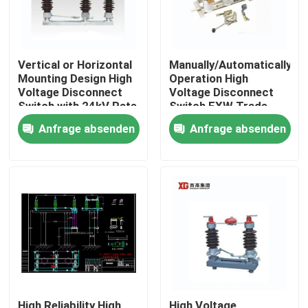
Vertical or Horizontal
Manually/Automatically
Mounting Design High
Operation High
Voltage Disconnect
Voltage Disconnect
Switch with 24kV Rate
Switch EXW Trade
Voltage
Terms Product
Anfrage absenden
Anfrage absenden
Haus
Produkte
Über uns
High Reliability High
High Voltage