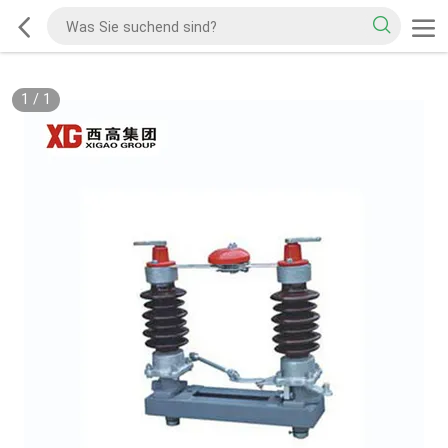
1
/
1