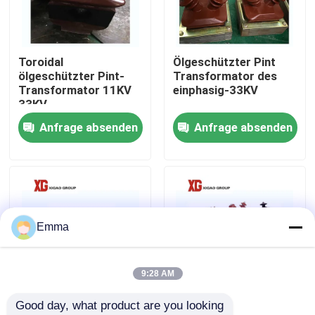
Fabrik-Ausflug
Toroidal
Ölgeschützter Pint
ölgeschützter Pint-
Transformator des
Qualitätskontrolle
Transformator 11KV
einphasig-33KV
33KV
Anfrage absenden
Anfrage absenden
Treten Sie mit uns in Verbindung
Fordern Sie ein Zitat
Luft-Lasttrennschalter
Emma
Lasttrennschalter SF6
9:28 AM
Good day, what product are you looking 
Netzverteilungs-Schaltanlage
JDZ-10 warf
JDZ10-3KV 6KV 10kV