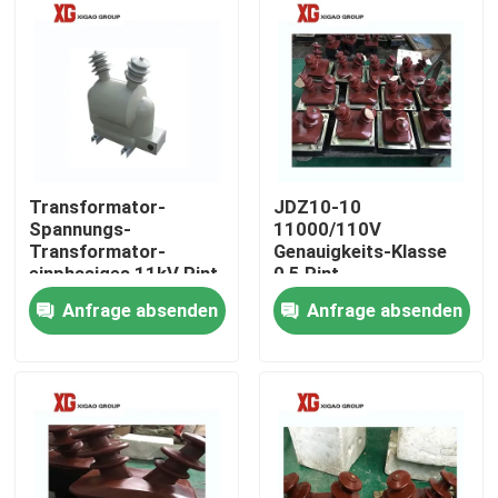
Transformator-
JDZ10-10
Spannungs-
11000/110V
Transformator-
Genauigkeits-Klasse
einphasiges 11kV Pint
0,5 Pint-
Transformator-
Anfrage absenden
Anfrage absenden
trockenes Innen
Haus
Produkte
Über uns