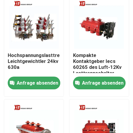
Hochspannungslasttrennschalter-
Kompakte
Leichtgewichtler 24kv
Kontaktgeber Iecs
630a
60265 des Luft-12Kv
Lasttrennschalter-
drei
Anfrage absenden
Anfrage absenden
Haus
Produkte
Über uns