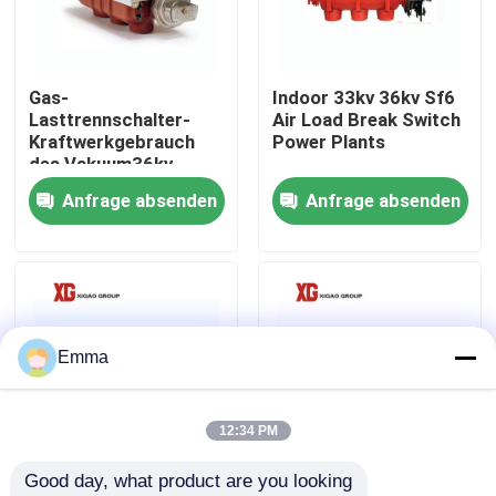
Fabrik-Ausflug
Gas-
Indoor 33kv 36kv Sf6
Lasttrennschalter-
Air Load Break Switch
Qualitätskontrolle
Kraftwerkgebrauch
Power Plants
des Vakuum36kv
40.5kV Sf6
Anfrage absenden
Anfrage absenden
Treten Sie mit uns in Verbindung
Fordern Sie ein Zitat
Luft-Lasttrennschalter
Emma
Lasttrennschalter SF6
12:34 PM
Good day, what product are you looking 
Netzverteilungs-Schaltanlage
Lasttrennschalter Sf6
FZW28F-12kv 24kv