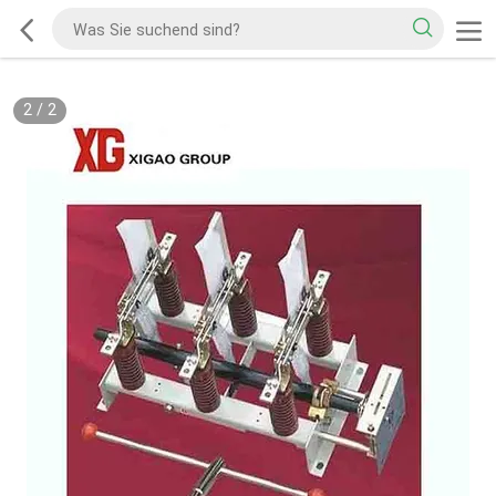
2
/
2