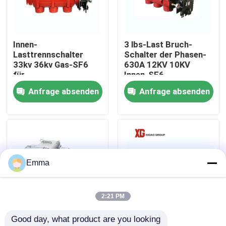
Fabrik-Ausflug
Innen-
3 lbs-Last Bruch-
Lasttrennschalter
Schalter der Phasen-
Qualitätskontrolle
33kv 36kv Gas-SF6
630A 12KV 10KV
für
Innen-SF6
Sekundärverteilung
Anfrage absenden
Anfrage absenden
Treten Sie mit uns in Verbindung
Fordern Sie ein Zitat
Luft-Lasttrennschalter
Emma
Lasttrennschalter SF6
2:21 PM
Good day, what product are you looking 
Netzverteilungs-Schaltanlage
FLW34 Pole brachte
Mittelspannungsschaltanl