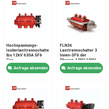
Hochspannungs-
FLN36
Isolierlasttrennschalter
Lasttrennschalter 3
lbs 12kV 630A SF6
Innen-SF6 der
Gas
Phasen-12KV 10KV
Anfrage absenden
Anfrage absenden
Haus
Produkte
Über uns