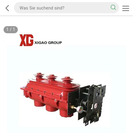
1
/
1