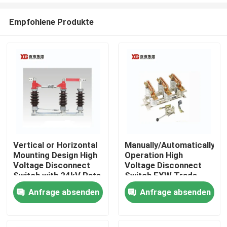
Empfohlene Produkte
Vertical or Horizontal
Manually/Automatically
Mounting Design High
Operation High
Haus
Voltage Disconnect
Voltage Disconnect
Switch with 24kV Rate
Switch EXW Trade
Voltage
Terms Product
Anfrage absenden
Anfrage absenden
Produkte
Über uns