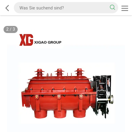
2
/
3