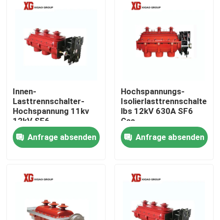
Innen-
Hochspannungs-
Lasttrennschalter-
Isolierlasttrennschalter
Hochspannung 11kv
lbs 12kV 630A SF6
12kV SF6
Gas
Anfrage absenden
Anfrage absenden
Haus
Produkte
Über uns