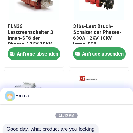
Fabrik-Ausflug
FLN36
3 lbs-Last Bruch-
Lasttrennschalter 3
Schalter der Phasen-
Qualitätskontrolle
Innen-SF6 der
630A 12KV 10KV
Phasen-12KV 10KV
Innen-SF6
Anfrage absenden
Anfrage absenden
Treten Sie mit uns in Verbindung
Fordern Sie ein Zitat
Luft-Lasttrennschalter
Emma
Lasttrennschalter SF6
11:43 PM
Good day, what product are you looking 
Netzverteilungs-Schaltanlage
FLW34 Pole brachte
Mittelspannungsschaltanl