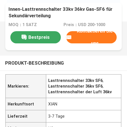
Innen-Lasttrennschalter 33kv 36kv Gas-SF6 für
Sekundärverteilung
MOQ：1 SATZ
Preis：USD 200-1000
Kontaktieren Sie
Bestpreis
uns
PRODUKT-BESCHREIBUNG
Lasttrennschalter 33kv SF6
,
Markieren:
Lasttrennschalter 36kv SF6
,
Lasttrennschalter der Luft 36kv
Herkunftsort
XIAN
Lieferzeit
3-7 Tage