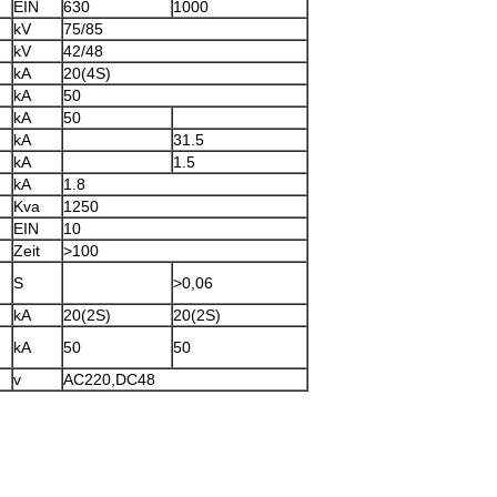
EIN
630
1000
kV
75/85
kV
42/48
kA
20(4S)
kA
50
kA
50
kA
31.5
kA
1.5
kA
1.8
Kva
1250
EIN
10
Zeit
>100
S
>0,06
kA
20(2S)
20(2S)
kA
50
50
v
AC220,DC48