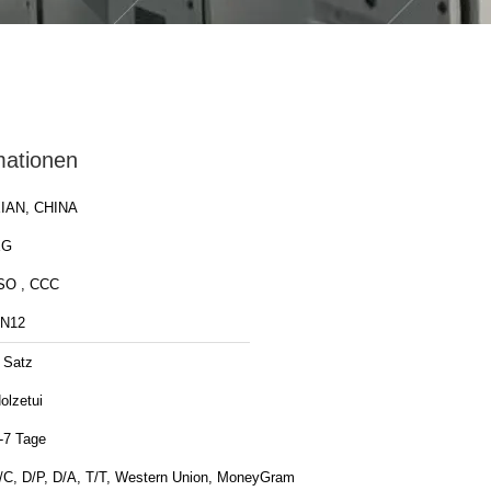
mationen
IAN, CHINA
XG
SO , CCC
N12
 Satz
olzetui
-7 Tage
/C, D/P, D/A, T/T, Western Union, MoneyGram