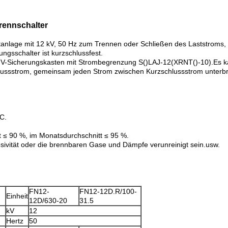
trennschalter
tanlage mit 12 kV, 50 Hz zum Trennen oder Schließen des Laststroms
ngsschalter ist kurzschlussfest.
V-Sicherungskasten mit Strombegrenzung S()LAJ-12(XRNT()-10).Es ka
lussstrom, gemeinsam jeden Strom zwischen Kurzschlussstrom unterbr
C.
itt ≤ 90 %, im Monatsdurchschnitt ≤ 95 %.
rosivität oder die brennbaren Gase und Dämpfe verunreinigt sein.usw.
FN12-
FN12-12D.R/100-
Einheit
12D/630-20
31.5
kV
12
Hertz
50