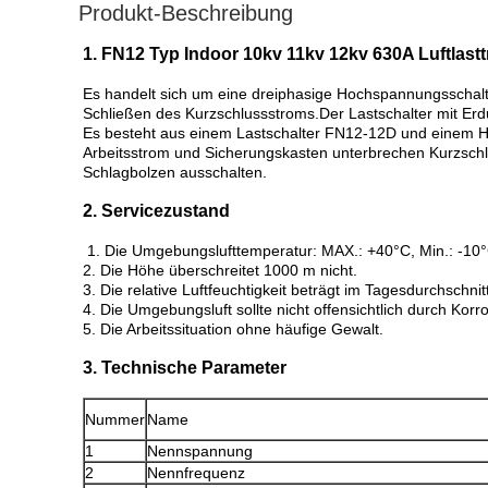
Produkt-Beschreibung
1. FN12 Typ Indoor 10kv 11kv 12kv 630A Luftlast
Es handelt sich um eine dreiphasige Hochspannungsschal
Schließen des Kurzschlussstroms.Der Lastschalter mit Erdu
Es besteht aus einem Lastschalter FN12-12D und einem H
Arbeitsstrom und Sicherungskasten unterbrechen Kurzsch
Schlagbolzen ausschalten.
2. Servicezustand
1. Die Umgebungslufttemperatur: MAX.: +40°C, Min.: -10°
2. Die Höhe überschreitet 1000 m nicht.
3. Die relative Luftfeuchtigkeit beträgt im Tagesdurchschn
4. Die Umgebungsluft sollte nicht offensichtlich durch Kor
5. Die Arbeitssituation ohne häufige Gewalt.
3. Technische Parameter
Nummer
Name
1
Nennspannung
2
Nennfrequenz