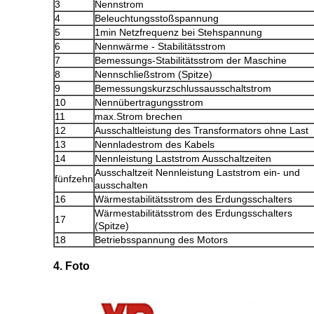
3
Nennstrom
4
Beleuchtungsstoßspannung
5
1min Netzfrequenz bei Stehspannung
6
Nennwärme - Stabilitätsstrom
7
Bemessungs-Stabilitätsstrom der Maschine
8
Nennschließstrom (Spitze)
9
Bemessungskurzschlussausschaltstrom
10
Nennübertragungsstrom
11
max.Strom brechen
12
Ausschaltleistung des Transformators ohne Last
13
Nennladestrom des Kabels
14
Nennleistung Laststrom Ausschaltzeiten
Ausschaltzeit Nennleistung Laststrom ein- und
fünfzehn
ausschalten
16
Wärmestabilitätsstrom des Erdungsschalters
Wärmestabilitätsstrom des Erdungsschalters
17
(Spitze)
18
Betriebsspannung des Motors
4. Foto