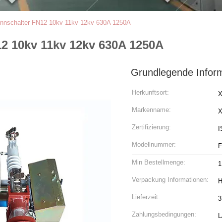
rennschalter FN12 10kv 11kv 12kv 630A 1250A
12 10kv 11kv 12kv 630A 1250A
Grundlegende Infor
Herkunftsort:
X
Markenname:
Zertifizierung:
I
Modellnummer:
F
Min Bestellmenge:
1
Verpackung Informationen:
H
Lieferzeit:
3
Zahlungsbedingungen:
L