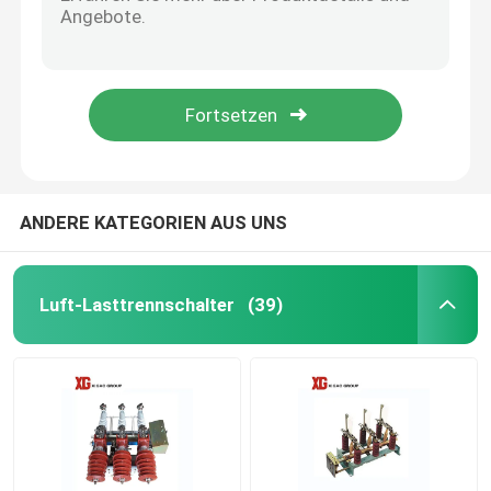
MNS 0.4KV 6.6kv 630A 1000A 1250A Low Voltage Drawer Switchgear
10KV 11KV 24KV 33KV Outdoor Pole Mounted Auto Recloser
Hochspannungstrennungs-Schalter
Electric Operation ZW32 33kv Outdoor 33kv Auto Recloser
Moter Operation 24kv Outdoor Auto Recloser VCB Circuit Breaker
Vakuumleistungsschalter
LW8A-40.5 33kv 36kv 400A 3150A SF6 Live Tank Circuit Breaker
Leistungsschalter SF6
ANDERE KATEGORIEN AUS UNS
Ct-Stromwandler
Luft-Lasttrennschalter
(39)
Pint-Transformator
Maßeinheit CT Pint
Zink-Oxid-Überspannungsschutz