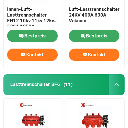
Innen-Luft-
Luft-Lasttrennschalter
HRC-Sicherung
Lasttrennschalter
24KV 400A 630A
FN12 10kv 11kv 12kv
Vakuum
630A 1250A
Sicherung ausfallen lassen
Bestpreis
Bestpreis
Öltransformator
Kontakt
Kontakt
Trockene Art Transformator
Lasttrennschalter SF6
(11)
Kompakte Transformator-Nebenstelle