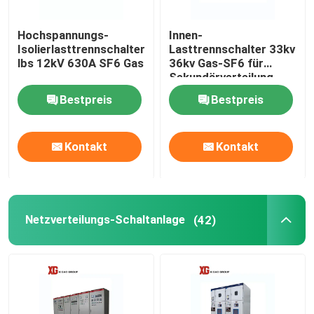
Hochspannungs-
Innen-
Isolierlasttrennschalter
Lasttrennschalter 33kv
lbs 12kV 630A SF6 Gas
36kv Gas-SF6 für
Sekundärverteilung
Bestpreis
Bestpreis
Kontakt
Kontakt
Netzverteilungs-Schaltanlage
(42)