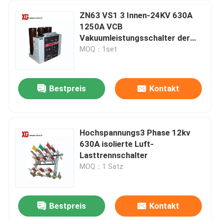
ZN63 VS1 3 Innen-24KV 630A
1250A VCB
Vakuumleistungsschalter der
Phasen-
MOQ：1set
Bestpreis
Kontakt
Hochspannungs3 Phase 12kv
630A isolierte Luft-
Lasttrennschalter
MOQ：1 Satz
Bestpreis
Kontakt