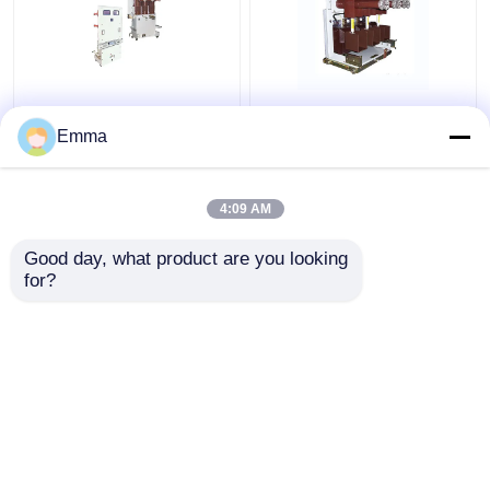
Leistungsschalter des
Hochspannungsvakuumleis
Vakuum40.5kv
Emma
4:09 AM
Bestpreis
Bestpreis
Good day, what product are you looking 
for?
Kontakt
Kontakt
Sehen Sie mehr an
Startseite
Über uns
Kontakt
Desktop Site
Sitemap
Privacy Policy