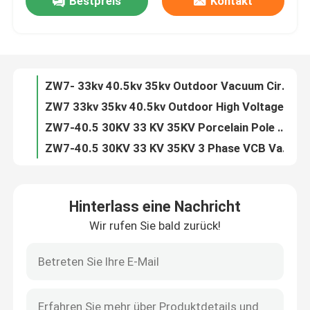
Bestpreis
Kontakt
ZN63 VS1 -12 3 Phase Indoor 11kv 24kv VCB Circuit Breaker
VS1 3 Phase Indoor 6.6KV 7.2KV 10KV 20KV 24KV Vacuum Circuit Breaker
Fabrik-Ausflug
ZN63 VS1-24 3 Phase Indoor 24kv 630A Vacuum Circuit Breaker
VS1 -12KV Fixed Type Side Type 630A 1250A Vacuum Circuit Breaker
Qualitätskontrolle
ZW7- 33kv 40.5kv 35kv Outdoor Vacuum Circuit Breaker VCB
ZW7 33kv 35kv 40.5kv Outdoor High Voltage Vacuum Circuit Breaker
Treten Sie mit uns in Verbindung
ZW7-40.5 30KV 33 KV 35KV Porcelain Pole VCB Vacuum Circuit Breaker
ZW7-40.5 30KV 33 KV 35KV 3 Phase VCB Vacuum Circuit Breaker
ZN85 3 Phase Hardcart Type Draw Out 33kv Vacuum Circuit Breaker
Fordern Sie ein Zitat
Indoor 3 Phase Draw Out Type 40.5KV 33kv VCB Circuit Breaker
Hinterlass eine Nachricht
ZW7 30kv 33kv 35kv 40.5kv Outdoor Automatic Circuit Recloser
Luft-Lasttrennschalter
Wir rufen Sie bald zurück!
ZN39 33KV 35kv 40.5kv Indoor Truck Type Vacuum Circuit Breaker
Indoor ZN39 33KV 40.5kv Draw Out Vacuum Circuit Breaker
Lasttrennschalter SF6
ZN39 33KV 40.5kv Draw Out Vacuum Interrupter Circuit Breaker
ZW32 12kv 630A 1600A 2500A Outdoor Auto Recloser Circuit Breaker
Netzverteilungs-Schaltanlage