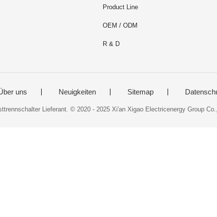
Product Line
OEM / ODM
R & D
Über uns
Neuigkeiten
Sitemap
Datensch
sttrennschalter Lieferant. © 2020 - 2025 Xi'an Xigao Electricenergy Group Co.,