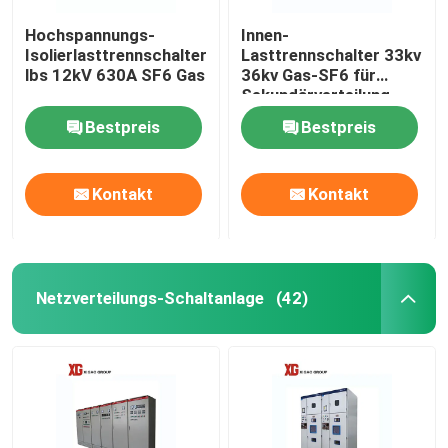
Hochspannungs-
Innen-
Isolierlasttrennschalter
Lasttrennschalter 33kv
lbs 12kV 630A SF6 Gas
36kv Gas-SF6 für
Sekundärverteilung
Bestpreis
Bestpreis
Kontakt
Kontakt
Netzverteilungs-Schaltanlage
(42)