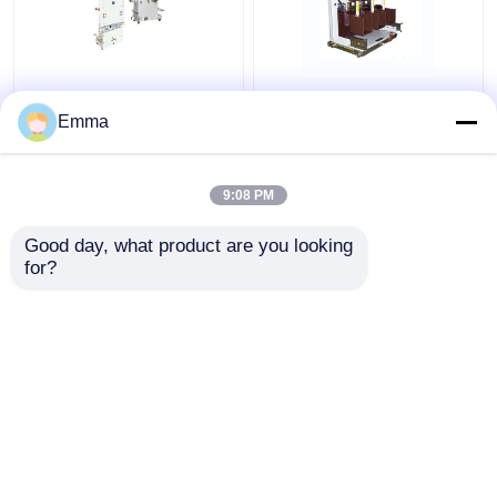
Leistungsschalter des
Hochspannungsvakuumleis
Vakuum40.5kv
Emma
9:08 PM
Bestpreis
Bestpreis
Good day, what product are you looking 
for?
Kontakt
Kontakt
Sehen Sie mehr an
Startseite
Über uns
Kontakt
Desktop Site
Sitemap
Privacy Policy