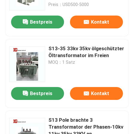
Preis：USD500-5000
Fabrik-Ausflug
Bestpreis
Kontakt
Qualitätskontrolle
S13-35 33kv 35kv ölgeschützter
Treten Sie mit uns in Verbindung
Öltransformator im Freien
MOQ：1 Satz
Fordern Sie ein Zitat
Luft-Lasttrennschalter
Bestpreis
Kontakt
Lasttrennschalter SF6
S13 Pole brachte 3
Transformator der Phasen-10kv
Netzverteilungs-Schaltanlage
11kv 35kv 33KV an