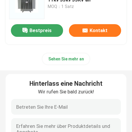
MOQ：1 Satz
Hochspannungstrennungs-Schalter
Bestpreis
Kontakt
Vakuumleistungsschalter
Leistungsschalter SF6
Sehen Sie mehr an
Ct-Stromwandler
Hinterlass eine Nachricht
Pint-Transformator
Wir rufen Sie bald zurück!
Maßeinheit CT Pint
Zink-Oxid-Überspannungsschutz