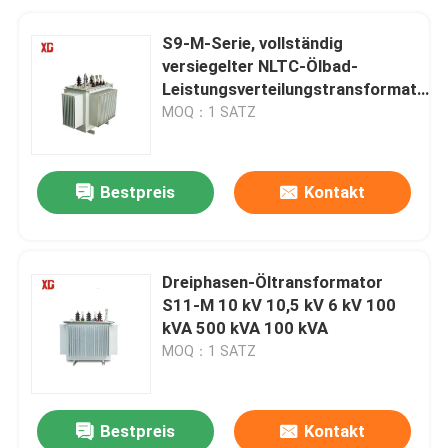
S9-M-Serie, vollständig
versiegelter NLTC-Ölbad-
Leistungsverteilungstransformator
10 kV 400 kVA
MOQ：1 SATZ
Bestpreis
Kontakt
Dreiphasen-Öltransformator
S11-M 10 kV 10,5 kV 6 kV 100
kVA 500 kVA 100 kVA
MOQ：1 SATZ
Bestpreis
Kontakt