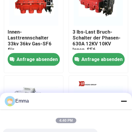
Fabrik-Ausflug
Innen-
3 lbs-Last Bruch-
Qualitätskontrolle
Lasttrennschalter
Schalter der Phasen-
33kv 36kv Gas-SF6
630A 12KV 10KV
für
Innen-SF6
Treten Sie mit uns in Verbindung
Sekundärverteilung
Anfrage absenden
Anfrage absenden
Fordern Sie ein Zitat
Luft-Lasttrennschalter
Emma
Lasttrennschalter SF6
4:40 PM
Netzverteilungs-Schaltanlage