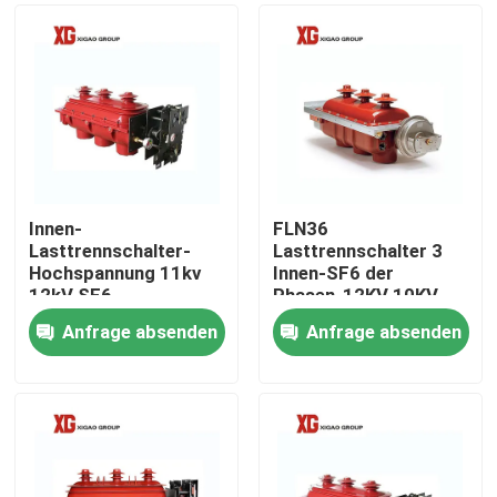
Innen-
FLN36
Lasttrennschalter-
Lasttrennschalter 3
Hochspannung 11kv
Innen-SF6 der
12kV SF6
Phasen-12KV 10KV
Anfrage absenden
Anfrage absenden
Haus
Produkte
Über uns