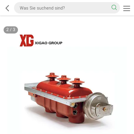
2
/
3