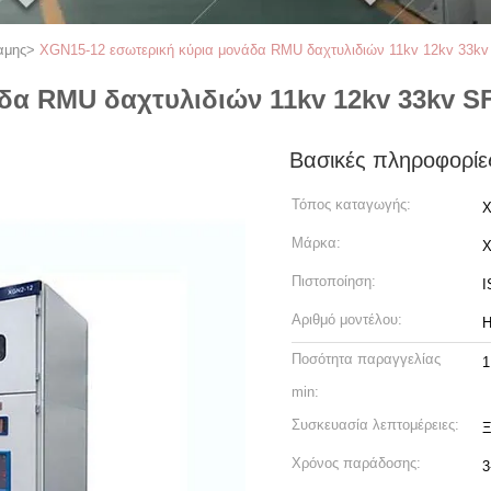
αμης
>
XGN15-12 εσωτερική κύρια μονάδα RMU δαχτυλιδιών 11kv 12kv 33kv
δα RMU δαχτυλιδιών 11kv 12kv 33kv S
Βασικές πληροφορίε
Τόπος καταγωγής:
X
Μάρκα:
Πιστοποίηση:
I
Αριθμό μοντέλου:
H
Ποσότητα παραγγελίας
1
min:
Συσκευασία λεπτομέρειες:
Ξ
Χρόνος παράδοσης:
3