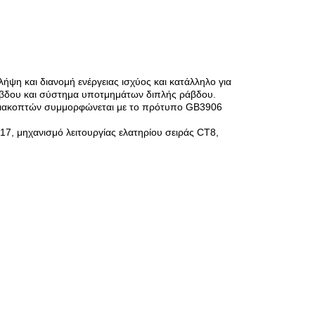
ήψη και διανομή ενέργειας ισχύος και κατάλληλο για
ράβδου και σύστημα υποτμημάτων διπλής ράβδου.
ς διακοπτών συμμορφώνεται με το πρότυπο GB3906
17, μηχανισμό λειτουργίας ελατηρίου σειράς CT8,