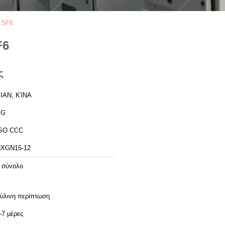
 SF6
F6
ς
IAN, ΚΊΝΑ
XG
SO CCC
XGN15-12
 σύνολο
ύλινη περίπτωση
-7 μέρες