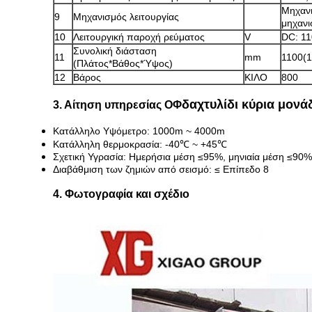
Μηχανι
9
Μηχανισμός λειτουργίας
μηχανι
10
Λειτουργική παροχή ρεύματος
V
DC: 11
Συνολική διάσταση
11
mm
1100(
(Πλάτος*Βάθος*Ύψος)
12
Βάρος
ΚΙΛΟ
800
δαχτυλίδι κύρια μονά
3. Αίτηση υπηρεσίας ΟΦ
Κατάλληλο Υψόμετρο: 1000m ~ 4000m
Κατάλληλη θερμοκρασία: -40℃ ~ +45℃
Σχετική Υγρασία: Ημερήσια μέση ≤95%, μηνιαία μέση ≤90%
Διαβάθμιση των ζημιών από σεισμό: ≤ Επίπεδο 8
4. Φωτογραφία και σχέδιο