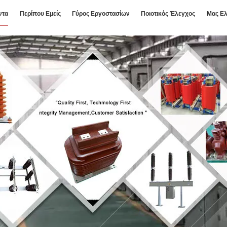
ντα
Περίπου Εμείς
Γύρος Εργοστασίων
Ποιοτικός Έλεγχος
Μας Ελ