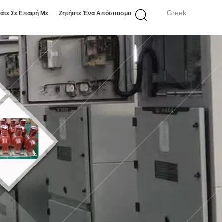
Greek
άτε Σε Επαφή Με
Ζητήστε Ένα Απόσπασμα