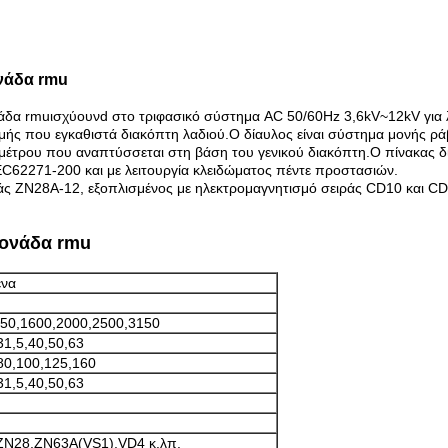
ονάδα rmu
νάδα rmu
ισχύουν
d στο τριφασικό σύστημα AC 50/60Hz 3,6kV~12kV για λ
ομής που εγκαθιστά διακόπτη λαδιού.Ο δίαυλος είναι σύστημα μονής 
ομέτρου που αναπτύσσεται στη βάση του γενικού διακόπτη.Ο πίνακα
EC62271-200 και με λειτουργία κλειδώματος πέντε προστασιών.
ράς ZN28A-12, εξοπλισμένος με ηλεκτρομαγνητισμό σειράς CD10 και CD
μονάδα rmu
ένα
50,1600,2000,2500,3150
31,5,40,50,63
80,100,125,160
31,5,40,50,63
ZN28,ZN63A(VS1),VD4 κ.λπ.