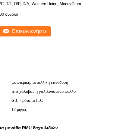
/C, T/T, D/P, D/A, Western Union, MoneyGram
00 σύνολο
Επικοινωνήστε
Εσωτερική, μεταλλική επένδυση
S.S χάλυβας ή γαλβανισμένο φύλλο
GB, Πρότυπο IEC
12 μήνες
ρια μονάδα RMU δαχτυλιδιών