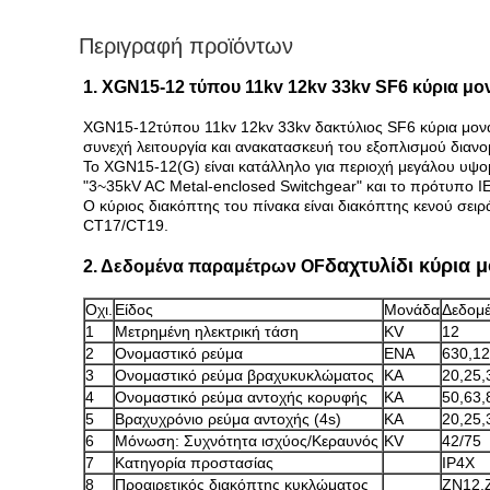
Περιγραφή προϊόντων
1. XGN15-12 τύπου 11kv 12kv 33kv SF6 κύρια μ
XGN
15-12
τύπου 11kv 12kv 33kv δακτύλιος SF6 κύρια μο
συνεχή λειτουργία και ανακατασκευή του εξοπλισμού διαν
Το XGN15-12(G) είναι κατάλληλο για περιοχή μεγάλου υψ
"3~35kV AC Metal-enclosed Switchgear" και το πρότυπο I
Ο κύριος διακόπτης του πίνακα είναι διακόπτης κενού σει
CT17/CT19.
δαχτυλίδι κύρια 
2. Δεδομένα παραμέτρων OF
Οχι.
Είδος
Μονάδα
Δεδομ
1
Μετρημένη ηλεκτρική τάση
KV
12
2
Ονομαστικό ρεύμα
ΕΝΑ
630,12
3
Ονομαστικό ρεύμα βραχυκυκλώματος
ΚΑ
20,25,
4
Ονομαστικό ρεύμα αντοχής κορυφής
ΚΑ
50,63,
5
Βραχυχρόνιο ρεύμα αντοχής (4s)
ΚΑ
20,25,
6
Μόνωση: Συχνότητα ισχύος/Κεραυνός
KV
42/75
7
Κατηγορία προστασίας
IP4X
8
Προαιρετικός διακόπτης κυκλώματος
ZN12,