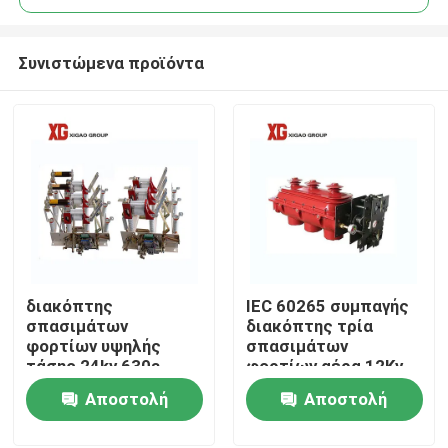
Συνιστώμενα προϊόντα
διακόπτης
IEC 60265 συμπαγής
Σπίτι
σπασιμάτων
διακόπτης τρία
φορτίων υψηλής
σπασιμάτων
τάσης 24kv 630a
φορτίων αέρα 12Kv
Προϊόντα
ελαφρύς
επαφείς
Αποστολή
Αποστολή
ερώτησης
ερώτησης
Περίπου εμείς