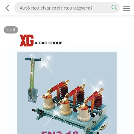
2
/
3