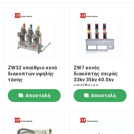
ZW32 υπαίθριο κενό
ZW7 κενός
διακοπτών υψηλής
διακόπτης σειράς
τάσης
33kv 35kv 40.5kv
υπαίθριος
Σπίτι
Αποστολή
Αποστολή
ερώτησης
ερώτησης
Προϊόντα
Περίπου εμείς