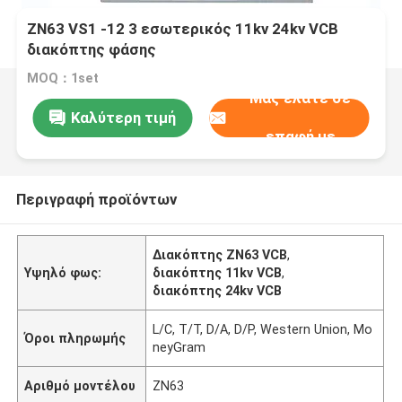
ZN63 VS1 -12 3 εσωτερικός 11kv 24kv VCB
διακόπτης φάσης
MOQ：1set
Μας ελάτε σε
Καλύτερη τιμή
επαφή με
Περιγραφή προϊόντων
Διακόπτης ZN63 VCB
,
Υψηλό φως:
διακόπτης 11kv VCB
,
διακόπτης 24kv VCB
L/C, T/T, D/A, D/P, Western Union, Mo
Όροι πληρωμής
neyGram
Αριθμό μοντέλου
ZN63