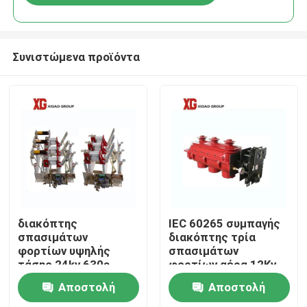
Συνιστώμενα προϊόντα
Σπίτι
διακόπτης
IEC 60265 συμπαγής
σπασιμάτων
διακόπτης τρία
φορτίων υψηλής
σπασιμάτων
Προϊόντα
τάσης 24kv 630a
φορτίων αέρα 12Kv
ελαφρύς
επαφείς
Αποστολή
Αποστολή
Περίπου εμείς