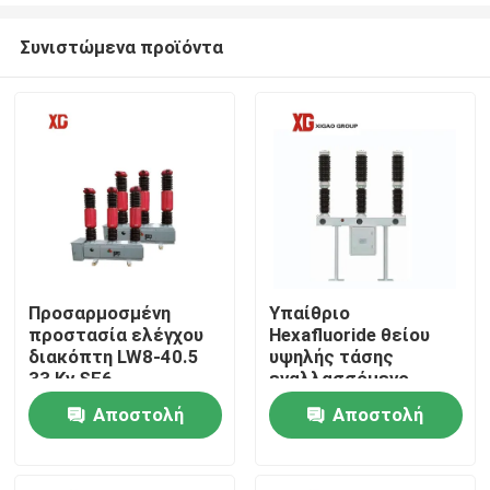
Συνιστώμενα προϊόντα
Προσαρμοσμένη
Υπαίθριο
προστασία ελέγχου
Hexafluoride θείου
Σπίτι
διακόπτη LW8-40.5
υψηλής τάσης
33 Kv SF6
εναλλασσόμενο
ρεύμα 50HZ
Αποστολή
Αποστολή
Προϊόντα
διακοπτών 126kV
ερώτησης
ερώτησης
Περίπου εμείς