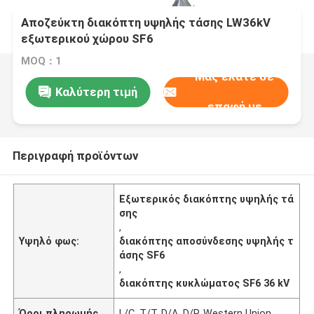
Αποζεύκτη διακόπτη υψηλής τάσης LW36kV
εξωτερικού χώρου SF6
MOQ：1
Μας ελάτε σε
Καλύτερη τιμή
επαφή με
Περιγραφή προϊόντων
Εξωτερικός διακόπτης υψηλής τά
σης
,
Υψηλό φως:
διακόπτης αποσύνδεσης υψηλής τ
άσης SF6
,
διακόπτης κυκλώματος SF6 36 kV
Όροι πληρωμής
L/C, T/T, D/A, D/P, Western Union,