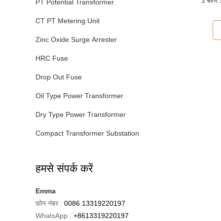
3 चरण S
PT Potential Transformer
CT PT Metering Unit
Zinc Oxide Surge Arrester
HRC Fuse
Drop Out Fuse
Oil Type Power Transformer
Dry Type Power Transformer
Compact Transformer Substation
हमसे संपर्क करें
Emma
फ़ोन नंबर :
0086 13319220197
WhatsApp :
+8613319220197