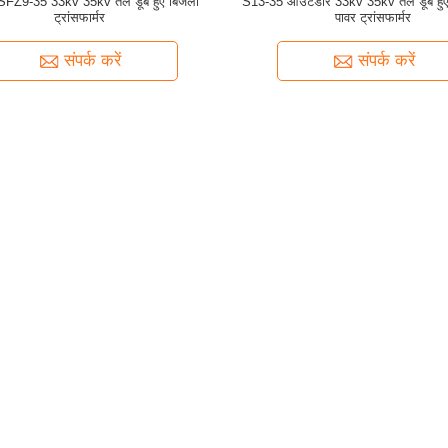
FZ9-35 33kv 35kv तेल डूबे हुए बिजली
S13-35 आउटडोर 33kv 35kv तेल डूबे हुए
ट्रांसफार्मर
पावर ट्रांसफार्मर
संपर्क करें
संपर्क करें