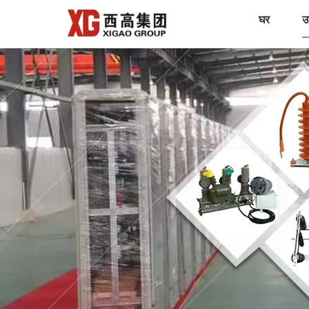
घर
उत