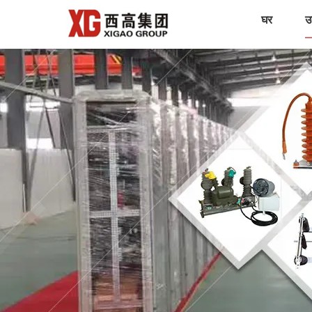
घर
उत