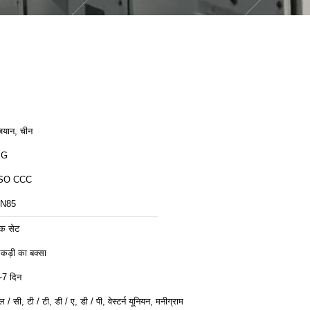
़ियान, चीन
XG
SO CCC
N85
क सेट
कड़ी का बक्सा
-7 दिन
ल / सी, टी / टी, डी / ए, डी / पी, वेस्टर्न यूनियन, मनीग्राम