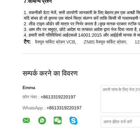
7
.
सामान्य प्रश्न
1. तकनीकी डेटा भेजें, सभी उपयोगी जानकारी के लिए बेहतर;हम एक अच्छी सि
यदि संभव हो तो कृपया एक संदर्भ चित्र संलग्न करें ताकि किसी भी गलतफहमी 
2. लीड टाइम ऑर्डर की मात्रा पर निर्भर करता है।कुछ मानक प्रकार स्टॉक पर
3. आम तौर पर समुद्र, छोटे आदेश या तत्काल आदेश द्वारा भेज दिया जाता है,
4. हमारी सभी गतिविधियां आईएसओ 14001:2015 और आईईसी मानक से मान्यत
टैग:
वैक्यूम सर्किट ब्रेकर VCB
,
ZN85 वैक्यूम सर्किट ब्रेकर
,
125
सम्पर्क करने का विवरण
Emma
फ़ोन नंबर :
+8613319220197
WhatsApp :
+8613319220197