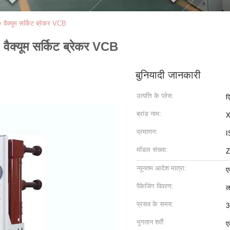
क्यूम सर्किट ब्रेकर VCB
क्यूम सर्किट ब्रेकर VCB
बुनियादी जानकारी
उत्पत्ति के प्लेस:
ज
ब्रांड नाम:
प्रमाणन:
I
मॉडल संख्या:
Z
न्यूनतम आदेश मात्रा:
ए
पैकेजिंग विवरण:
ल
प्रसव के समय:
3
भुगतान शर्तें:
ए