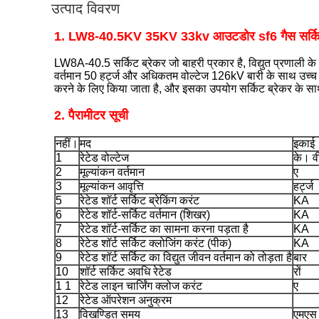
उत्पाद विवरण
1. LW8-40.5KV 35KV 33kv आउटडोर sf6 गैस सर्किट
LW8A-40.5 सर्किट ब्रेकर जो बाहरी प्रकार है, विद्युत प्रणाली 
वर्तमान 50 हर्ट्ज और अधिकतम वोल्टेज 126kV बारी के साथ उच्च ग्
करने के लिए किया जाता है, और इसका उपयोग सर्किट ब्रेकर के सा
2. पैरामीटर सूची
नहीं।
मद
इकाई
1
रेटेड वोल्टेज
के। व
2
मूल्यांकन वर्तमान
ए
3
मूल्यांकन आवृत्ति
हर्ट्ज
5
रेटेड शॉर्ट सर्किट ब्रेकिंग करंट
KA
6
रेटेड शॉर्ट-सर्किट वर्तमान (शिखर)
KA
7
रेटेड शॉर्ट-सर्किट का सामना करना पड़ता है
KA
8
रेटेड शॉर्ट सर्किट क्लोजिंग करंट (पीक)
KA
9
रेटेड शॉर्ट सर्किट का विद्युत जीवन वर्तमान को तोड़ता है
बार
10
शॉर्ट सर्किट अवधि रेटेड
रों
1 1
रेटेड लाइन चार्जिंग क्लोज करंट
ए
12
रेटेड ऑपरेशन अनुक्रम
13
विखण्डित समय
एमएस