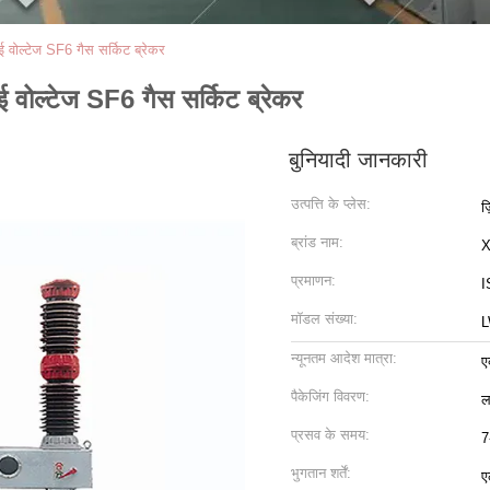
ल्टेज SF6 गैस सर्किट ब्रेकर
्टेज SF6 गैस सर्किट ब्रेकर
बुनियादी जानकारी
उत्पत्ति के प्लेस:
ज
ब्रांड नाम:
प्रमाणन:
I
मॉडल संख्या:
न्यूनतम आदेश मात्रा:
ए
पैकेजिंग विवरण:
ल
प्रसव के समय:
7
भुगतान शर्तें:
ए