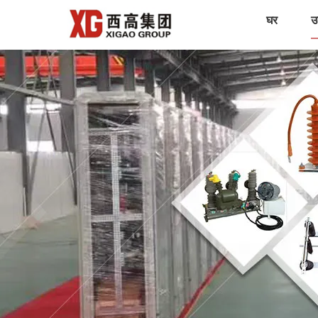
घर
उत