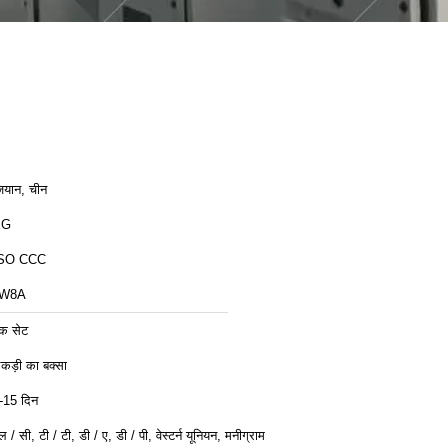
़ियान, चीन
XG
SO CCC
LW8A
क सेट
कड़ी का बक्सा
-15 दिन
ल / सी, टी / टी, डी / ए, डी / पी, वेस्टर्न यूनियन, मनीग्राम