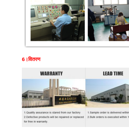
6।
वितरण