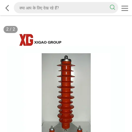
2
/
2