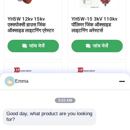
कारखाना भ्रमण
YH5W 12kv 15kv
YH5W-15 3kV 110kv
एक्सपोक्सी हाउस जिंक
पॉलिमर जिंक ऑक्साइड
ऑक्साइड लाइटनिंग एरेस्टर
लाइटनिंग अरेस्टर्स
गुणवत्ता नियंत्रण
जांच भेजें
जांच भेजें
संपर्क करें
एक उद्धरण की विनती करे
Emma
एयर लोड ब्रेक स्विच
5:53 AM
SF6 लोड ब्रेक स्विच
Good day, what product are you looking 
for?
YH5W 10KV 15KV
JCQ 10KV 11KV 33KV
20KV 30KV 66KV मेटल
डिस्चार्ज काउंटर सर्ज अरेस्टर
बिजली वितरण स्विचगियर