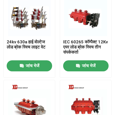
24kv 630a हाई वोल्टेज
IEC 60265 कॉम्पैक्ट 12Kv
लोड ब्रेक स्विच लाइट वेट
एयर लोड ब्रेक स्विच तीन
संपर्ककर्ता
जांच भेजें
जांच भेजें
घर
उत्पादों
हमारे बारे में