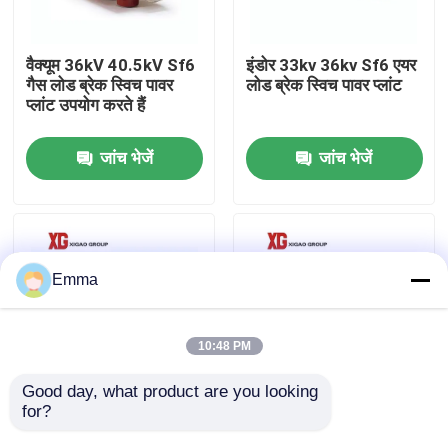
कारखाना भ्रमण
वैक्यूम 36kV 40.5kV Sf6
इंडोर 33kv 36kv Sf6 एयर
गैस लोड ब्रेक स्विच पावर
लोड ब्रेक स्विच पावर प्लांट
प्लांट उपयोग करते हैं
गुणवत्ता नियंत्रण
जांच भेजें
जांच भेजें
संपर्क करें
एक उद्धरण की विनती करे
Emma
एयर लोड ब्रेक स्विच
10:48 PM
SF6 लोड ब्रेक स्विच
Good day, what product are you looking 
for?
10kv 11kv 12kv 630A
FZW28F-12kv 24kv
Sf6 लोड ब्रेक स्विच Sf6
22KV आउटडोर हाई वोल्टेज
बिजली वितरण स्विचगियर