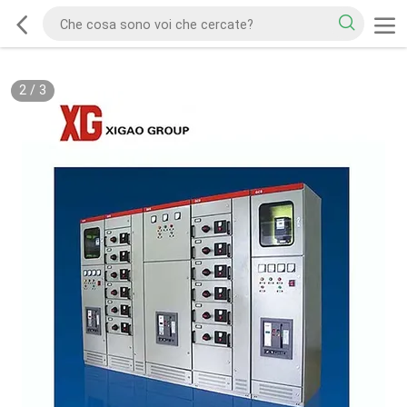
2
/
3