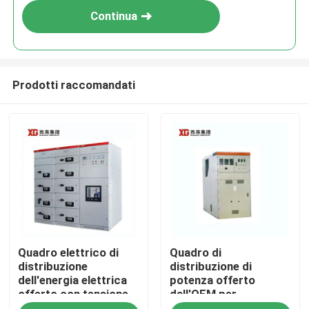
Continua
Prodotti raccomandati
Casa
Quadro elettrico di
Quadro di
Prodotti
distribuzione
distribuzione di
dell'energia elettrica
potenza offerto
offerto con tensione
dall'OEM per
Circa noi
nominale fino a 17,5
interruttori automatici