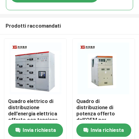
Prodotti raccomandati
Casa
Quadro elettrico di
Quadro di
distribuzione
distribuzione di
dell'energia elettrica
potenza offerto
Prodotti
offerto con tensione
dall'OEM per
nominale fino a 17,5
interruttori automatici
Invia richiesta
Invia richiesta
KV dall'OEM
sottovuoto o SF6 e
Circa noi
temperatura ambiente