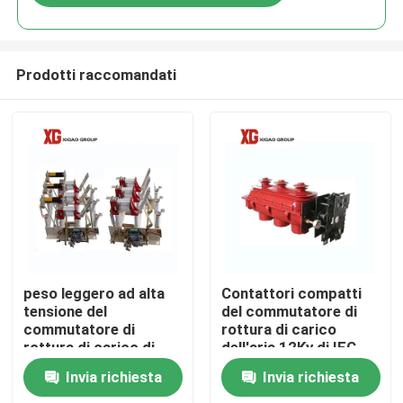
Prodotti raccomandati
Casa
peso leggero ad alta
Contattori compatti
tensione del
del commutatore di
commutatore di
rottura di carico
Prodotti
rottura di carico di
dell'aria 12Kv di IEC
24kv 630a
60265 tre
Invia richiesta
Invia richiesta
Circa noi