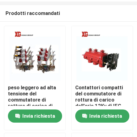
Prodotti raccomandati
peso leggero ad alta
Contattori compatti
tensione del
del commutatore di
Casa
commutatore di
rottura di carico
rottura di carico di
dell'aria 12Kv di IEC
24kv 630a
60265 tre
Invia richiesta
Invia richiesta
Prodotti
Circa noi