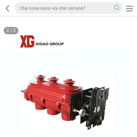
2
/
2