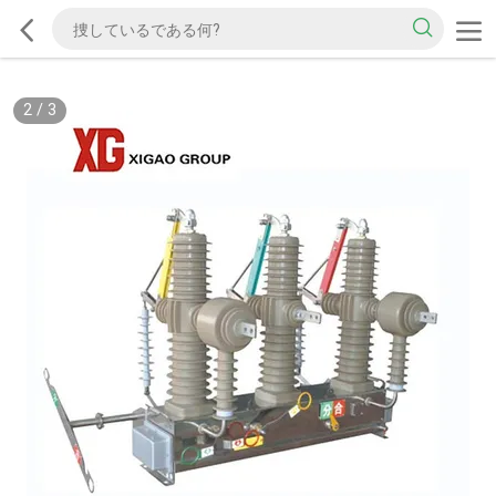
2
/
3