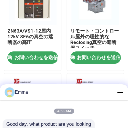
工場旅行
ZN63A/VS1-12屋内
リモート・コントロー
品質管理
12kV SF6の真空の遮
ル屋外の理性的な
断器の高圧
Reclosing真空の遮断
器スイッチ
私達に連絡しなさい
お問い合わせを送信
お問い合わせを送信
引用を要求しなさい
空力荷重の壊れ目スイッチ
Emma
SF6負荷壊れ目スイッチ
4:53 AM
Good day, what product are you looking 
電力配分の開閉装置