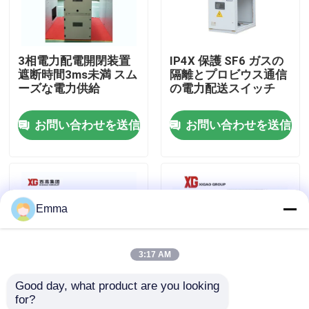
工場旅行
3相電力配電開閉装置
IP4X 保護 SF6 ガスの
遮断時間3ms未満 スム
隔離とプロビウス通信
品質管理
ーズな電力供給
の電力配送スイッチ
お問い合わせを送信
お問い合わせを送信
私達に連絡しなさい
引用を要求しなさい
Emma
空力荷重の壊れ目スイッチ
3:17 AM
SF6負荷壊れ目スイッチ
Good day, what product are you looking 
for?
電力配分の開閉装置
高度な遮断器技術を備
交流電力の配分の開閉