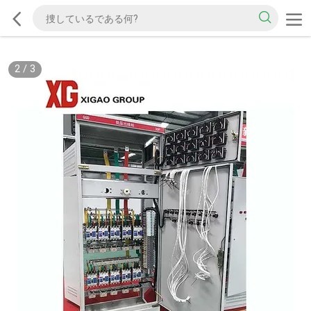
2
/
3