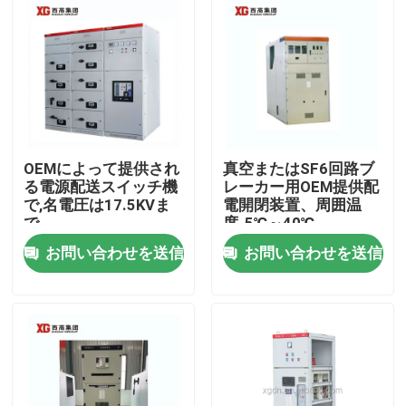
OEMによって提供され
真空またはSF6回路ブ
る電源配送スイッチ機
レーカー用OEM提供配
で,名電圧は17.5KVま
電開閉装置、周囲温
で
度-5℃～40℃
お問い合わせを送信
お問い合わせを送信
家
プロダクト
私達について