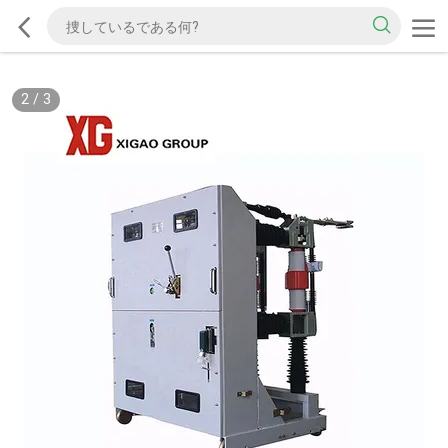
2
/
3