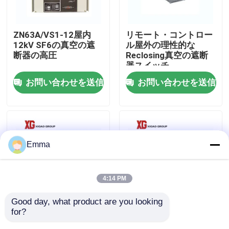
工場旅行
ZN63A/VS1-12屋内
リモート・コントロー
12kV SF6の真空の遮
ル屋外の理性的な
断器の高圧
Reclosing真空の遮断
品質管理
器スイッチ
お問い合わせを送信
お問い合わせを送信
私達に連絡しなさい
引用を要求しなさい
Emma
空力荷重の壊れ目スイッチ
4:14 PM
SF6負荷壊れ目スイッチ
Good day, what product are you looking 
for?
ZW32-12G/630Aの屋
ZW32分離を用いる高
電力配分の開閉装置
外の真空の遮断器の高
圧屋外の真空の遮断器