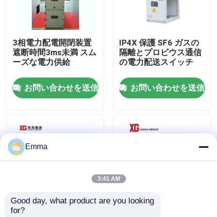
工場旅行
3相電力配電開閉装置
IP4X 保護 SF6 ガスの
遮断時間3ms未満 スム
隔離とプロビウス通信
品質管理
ーズな電力供給
の電力配送スイッチ
お問い合わせを送信
お問い合わせを送信
私達に連絡しなさい
引用を要求しなさい
Emma
空力荷重の壊れ目スイッチ
3:41 AM
SF6負荷壊れ目スイッチ
Good day, what product are you looking 
for?
電力配分の開閉装置
高度な遮断器技術を備
交流電力の配分の開閉