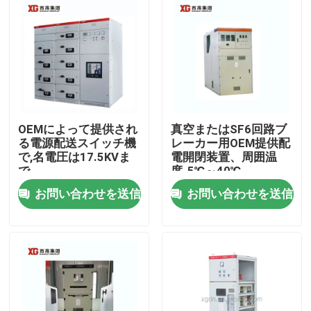
OEMによって提供され
真空またはSF6回路ブ
る電源配送スイッチ機
レーカー用OEM提供配
で,名電圧は17.5KVま
電開閉装置、周囲温
で
度-5℃～40℃
お問い合わせを送信
お問い合わせを送信
家
プロダクト
私達について