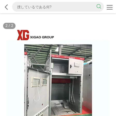
2
/
2