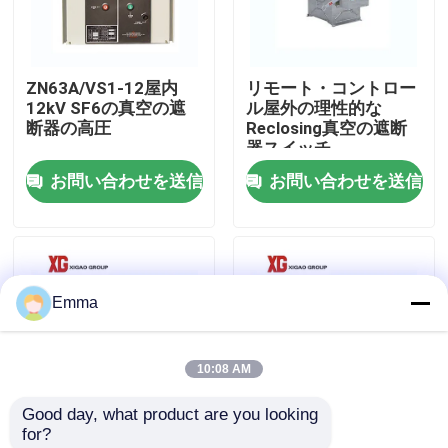
工場旅行
ZN63A/VS1-12屋内
リモート・コントロー
12kV SF6の真空の遮
ル屋外の理性的な
品質管理
断器の高圧
Reclosing真空の遮断
器スイッチ
お問い合わせを送信
お問い合わせを送信
私達に連絡しなさい
引用を要求しなさい
Emma
空力荷重の壊れ目スイッチ
10:08 AM
SF6負荷壊れ目スイッチ
Good day, what product are you looking 
for?
電力配分の開閉装置
ZW32-12G/630Aの屋
ZW32分離を用いる高