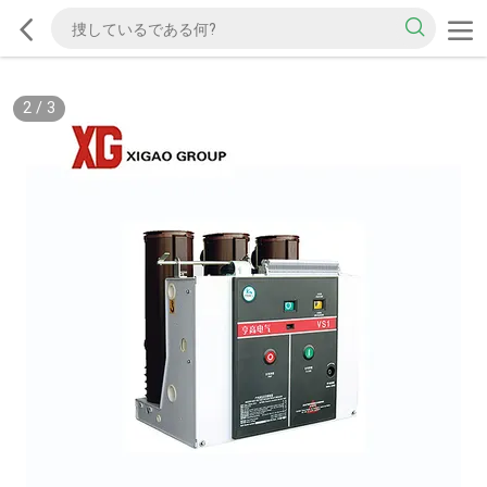
2
/
3