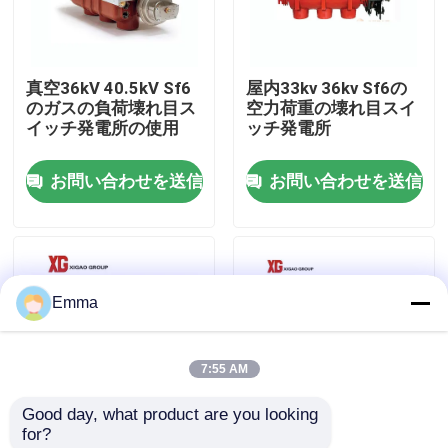
工場旅行
真空36kV 40.5kV Sf6
屋内33kv 36kv Sf6の
のガスの負荷壊れ目ス
空力荷重の壊れ目スイ
品質管理
イッチ発電所の使用
ッチ発電所
お問い合わせを送信
お問い合わせを送信
私達に連絡しなさい
引用を要求しなさい
Emma
空力荷重の壊れ目スイッチ
7:55 AM
SF6負荷壊れ目スイッチ
Good day, what product are you looking 
for?
電力配分の開閉装置
FZW28F-12kv 24kv
FN12屋内10KV 11KV