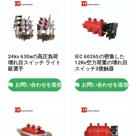
24kv 630aの高圧負荷
IEC 60265の密集した
壊れ目スイッチ ライト
12Kv空力荷重の壊れ目
級選手
スイッチ3接触器
お問い合わせを送信
お問い合わせを送信
家
プロダクト
私達について