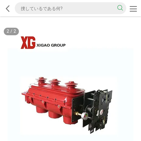
2
/
2