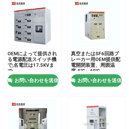
OEMによって提供され
真空またはSF6回路ブ
る電源配送スイッチ機
レーカー用OEM提供配
で,名電圧は17.5KVま
電開閉装置、周囲温
で
度-5℃～40℃
お問い合わせを送信
お問い合わせを送信
家
プロダクト
私達について