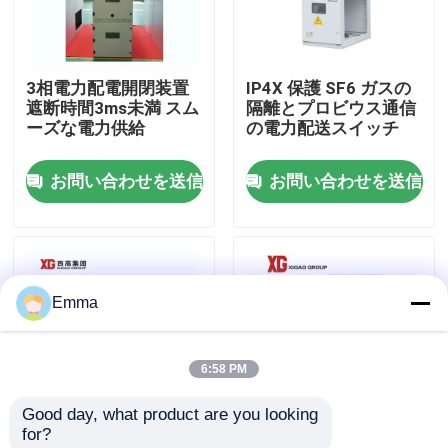
工場旅行
3相電力配電開閉装置
IP4X 保護 SF6 ガスの
遮断時間3ms未満 スム
隔離とプロビウス通信
品質管理
ーズな電力供給
の電力配送スイッチ
お問い合わせを送信
お問い合わせを送信
私達に連絡しなさい
引用を要求しなさい
Emma
空力荷重の壊れ目スイッチ
6:58 PM
SF6負荷壊れ目スイッチ
Good day, what product are you looking 
for?
電力配分の開閉装置
高度な遮断器技術を備
交流電力の配分の開閉