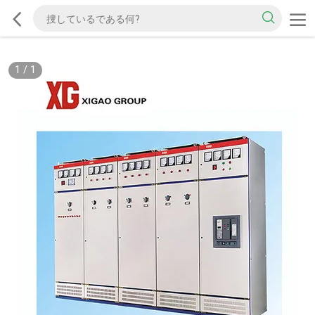
1
/
1