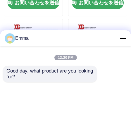
お問い合わせを送信
お問い合わせを送信
工場旅行
品質管理
Emma
私達に連絡しなさい
12:20 PM
Good day, what product are you looking 
引用を要求しなさい
for?
10kv 11kv 12kv 630A
FZW28F-12kv 24kv
Sf6の負荷壊れ目スイ
22KVの屋外の高圧負
ッチSf6 Lbs
荷壊れ目スイッチ
空力荷重の壊れ目スイッチ
お問い合わせを送信
お問い合わせを送信
SF6負荷壊れ目スイッチ
電力配分の開閉装置
ホーム
企業情報
お問い合わせ
Desktop Site