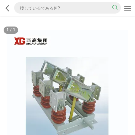
1
/
1