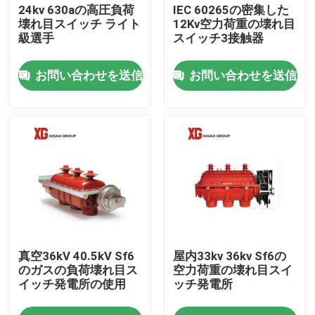
24kv 630aの高圧負荷
IEC 60265の密集した
壊れ目スイッチ ライト
12Kv空力荷重の壊れ目
級選手
スイッチ3接触器
お問い合わせを送信
お問い合わせを送信
家
真空36kV 40.5kV Sf6
屋内33kv 36kv Sf6の
プロダクト
のガスの負荷壊れ目ス
空力荷重の壊れ目スイ
イッチ発電所の使用
ッチ発電所
私達について