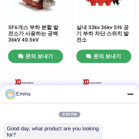
공장 여행
SF6개스 부하 분할 발
실내 33kv 36kv Sf6 공
전소가 사용하는 공백
기 부하 차단 스위치 발
품질 관리
36kV 40.5kV
전소
문의 보내기
문의 보내기
연락주세요
인용문을 요구하세요
Emma
공기 짐 틈 스위치
4:59 PM
SF6 부하 분할
Good day, what product are you looking 
for?
전원 분배 개폐기
10kv 11kv 12kv 630A
FZW28F-12kv 24 킬로