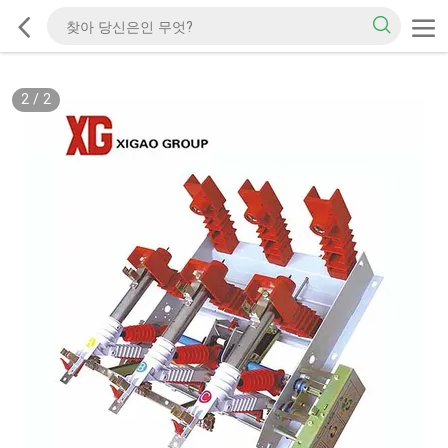
2
/
2