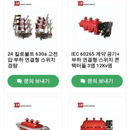
24 킬로볼트 630a 고전
IEC 60265 계약 공기+
압 부하 연결형 스위치
부하 연결형 스위치 콘
경량
택터들 3명 12Kv명
문의 보내기
문의 보내기
집
제품
우리에 대하여