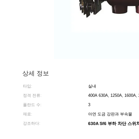
상세 정보
타입:
실내
정격 전류:
400A 630A, 1250A, 1600A, 
폴란드 수:
3
재료:
아연 도금 강판과 부속물
강조하다:
630A Sf6 부하 차단 스위