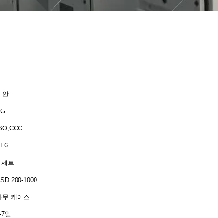
시안
XG
SO,CCC
F6
1 세트
SD 200-1000
나무 케이스
-7일