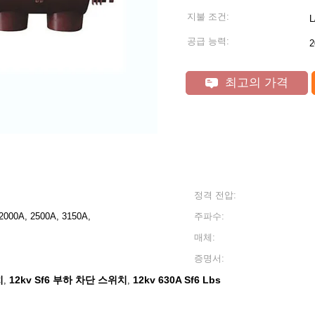
지불 조건:
L
공급 능력:
최고의 가격
정격 전압:
2000A, 2500A, 3150A,
주파수:
매체:
증명서:
치
12kv Sf6 부하 차단 스위치
12kv 630A Sf6 Lbs
,
,