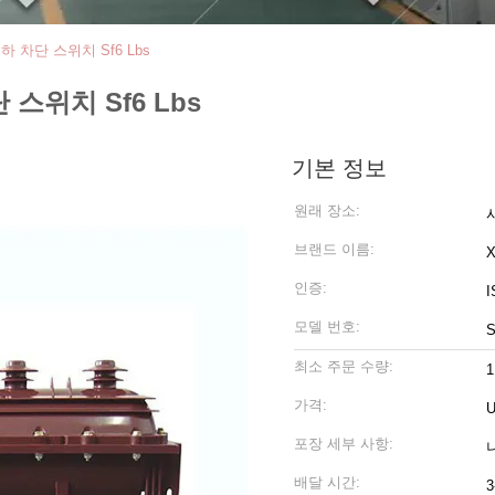
6 부하 차단 스위치 Sf6 Lbs
차단 스위치 Sf6 Lbs
기본 정보
원래 장소:
브랜드 이름:
인증:
I
모델 번호:
S
최소 주문 수량:
가격:
U
포장 세부 사항:
배달 시간:
3