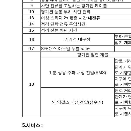
9
차단 전류를 고발하는 평가된 케이블
10
평가된 능동 부하 차단 전류
13
어싱 스위치 2s 짧은 시간 내전류
14
정격 단락 전류 투입시간
15
정격 전류 차단 시간
부하 분
기계적 내구성
16
접지 개
17
SF6개스 아누알 누출 rate≤
평가된 절연 계급
단로 거
단계가 
1 분 상용 주파 내성 전압(RMS)
로 시행
지구에 
18
로 시행
단로 거
단계가 
뇌 임펄스 내성 전압(성수기)
로 시행
지구에 
로 시행
5.서비스 :