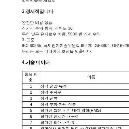
압력방출용 채널로
3.경제적입니다
완전한 비용 성능
장기간 수명 범위, 적어도 30
특히 낮은 유지보수 비용, 5000 번 기계 수명
3. 표준
IEC 60265, 국제전기기술위원회 60420, GB3804, GB1692
우리는 모든 더타이에 초점을 맞춥니다
4.기술 데이터
항목 번
이름
호.
1
정격 전압 유엔
2
정격 주파수
3
정격 전류
4
정격 부하 차단 전류
5
평가된 짧은 시간 내성 경향(RMS)
6
평가된 단시간 내구성
7
평가된 최대 내전류
8
경향에서 떨어져 닫힌 스위치를 평가했습니다