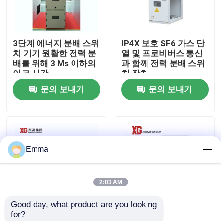
공장 여행
3단계 에너지 분배 스위
IP4X 보호 SF6 가스 단
치 기기 원활한 전력 분
열 및 프로비버스 통신
품질 관리
배를 위해 3 Ms 이하의
과 함께 전력 분배 스위
아크 시간
치 장치
문의 보내기
문의 보내기
연락주세요
인용문을 요구하세요
Emma
공기 짐 틈 스위치
2:03 AM
SF6 부하 분할
Good day, what product are you looking 
for?
전원 분배 개폐기
690V 등급 단열 전압
교류 전력 분배 개폐기