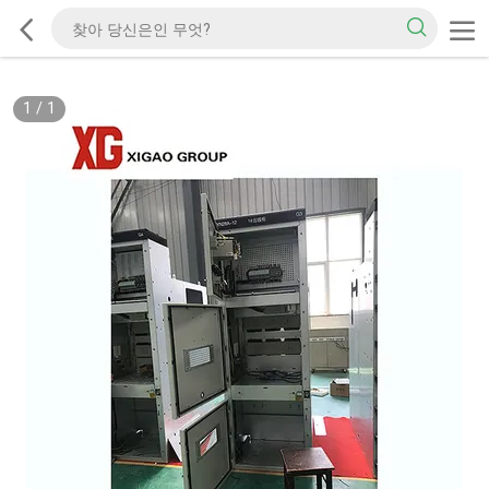
1
/
1