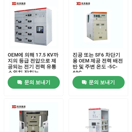
OEM에 의해 17.5 KV까
진공 또는 SF6 차단기
지의 등급 전압으로 제
용 OEM 제공 전력 배전
공되는 전기 전력 유통
반 및 주변 온도 -5C-
스위치 장치는
40C
문의 보내기
문의 보내기
집
제품
우리에 대하여